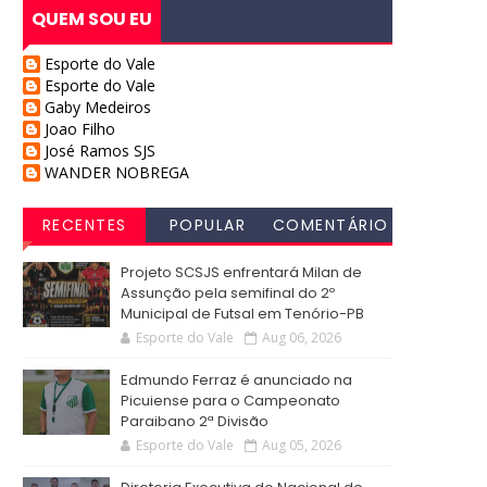
QUEM SOU EU
Esporte do Vale
Esporte do Vale
Gaby Medeiros
Joao Filho
José Ramos SJS
WANDER NOBREGA
RECENTES
POPULAR
COMENTÁRIO
S
Projeto SCSJS enfrentará Milan de
Assunção pela semifinal do 2º
Municipal de Futsal em Tenório-PB
Esporte do Vale
Aug 06, 2026
Edmundo Ferraz é anunciado na
Picuiense para o Campeonato
Paraibano 2ª Divisão
Esporte do Vale
Aug 05, 2026