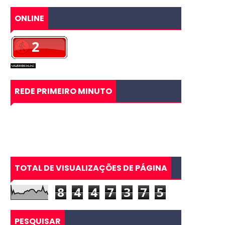
ONLINE
REDE PRIMEIRO MINUTO
TOTAL DE VISUALIZAÇÕES DE PÁGINA
8
4
4
7
3
7
5
PESQUISAR