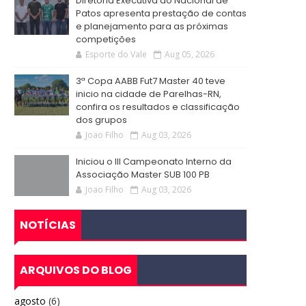
Diretoria Executiva do Nacional de
Patos apresenta prestação de contas
e planejamento para as próximas
competições
Esporte do Vale
Aug 05, 2026
3ª Copa AABB Fut7 Master 40 teve
inicio na cidade de Parelhas-RN,
confira os resultados e classificação
dos grupos
Joao Filho
Aug 03, 2026
Iniciou o III Campeonato Interno da
Associação Master SUB 100 PB
Joao Filho
Aug 03, 2026
NOTÍCIAS
ARQUIVOS DO BLOG
agosto
(6)