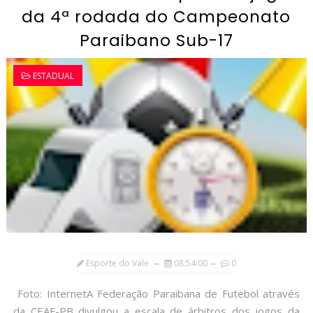
da 4ª rodada do Campeonato
Paraibano Sub-17
ESTADUAL
Esporte do Vale
08:54:00
0
Foto: InternetA Federação Paraibana de Futebol através
da CEAF-PB divulgou a escala de árbitros dos jogos da