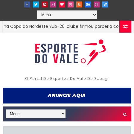
ordeste Sub-20; clube firmou parceria com o Treze e jogará e
O Portal De Esportes Do Vale Do Sabugi