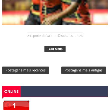
Esporte do Vale
06:07:00
0
Leia Mais
Postagens mais recentes
Postagens mais antigas
ONLINE