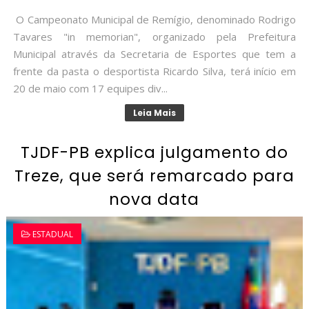
O Campeonato Municipal de Remígio, denominado Rodrigo
Tavares "in memorian", organizado pela Prefeitura
Municipal através da Secretaria de Esportes que tem a
frente da pasta o desportista Ricardo Silva, terá início em
20 de maio com 17 equipes div...
Leia Mais
TJDF-PB explica julgamento do
Treze, que será remarcado para
nova data
ESTADUAL