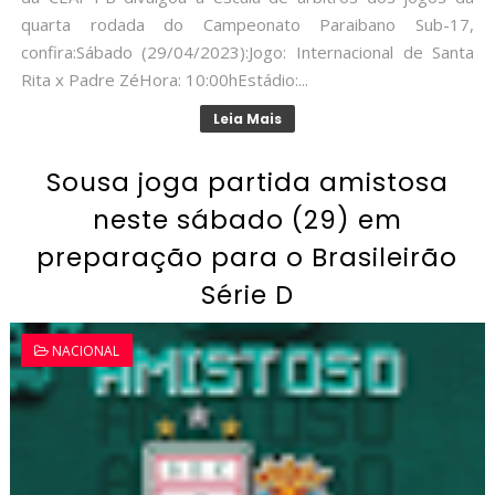
quarta rodada do Campeonato Paraibano Sub-17,
confira:Sábado (29/04/2023):Jogo: Internacional de Santa
Rita x Padre ZéHora: 10:00hEstádio:...
Leia Mais
Sousa joga partida amistosa
neste sábado (29) em
preparação para o Brasileirão
Série D
NACIONAL