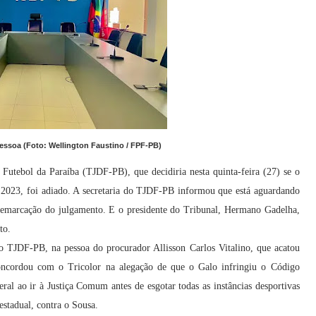
ssoa (Foto: Wellington Faustino / FPF-PB)
Futebol da Paraíba (TJDF-PB), que decidiria nesta quinta-feira (27) se o
 2023, foi adiado. A secretaria do TJDF-PB informou que está aguardando
 remarcação do julgamento. E o presidente do Tribunal, Hermano Gadelha,
to.
do TJDF-PB, na pessoa do procurador Allisson Carlos Vitalino, que acatou
oncordou com o Tricolor na alegação de que o Galo infringiu o Código
ral ao ir à Justiça Comum antes de esgotar todas as instâncias desportivas
estadual, contra o Sousa.