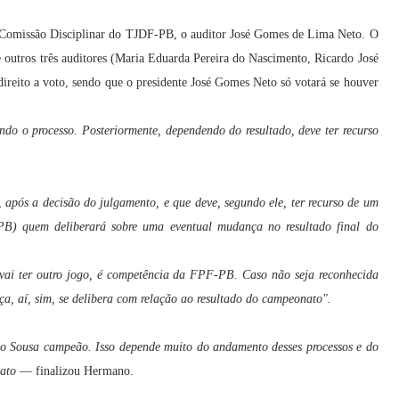
2ª Comissão Disciplinar do TJDF-PB, o auditor José Gomes de Lima Neto. O
e outros três auditores (Maria Eduarda Pereira do Nascimento, Ricardo José
reito a voto, sendo que o presidente José Gomes Neto só votará se houver
ndo o processo. Posteriormente, dependendo do resultado, deve ter recurso
pós a decisão do julgamento, e que deve, segundo ele, ter recurso de um
B) quem deliberará sobre uma eventual mudança no resultado final do
ai ter outro jogo, é competência da FPF-PB. Caso não seja reconhecida
, aí, sim, se delibera com relação ao resultado do campeonato".
r o Sousa campeão. Isso depende muito do andamento desses processos e do
nato
— finalizou Hermano.