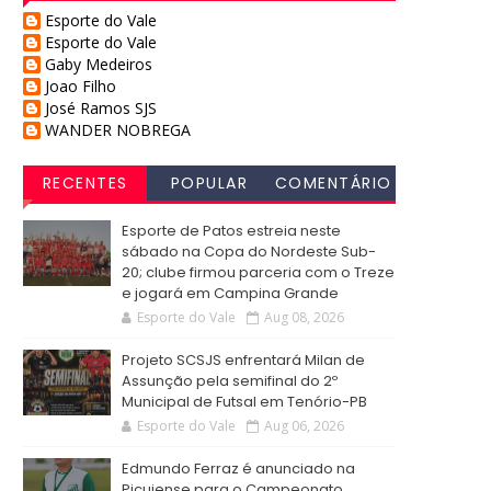
Esporte do Vale
Esporte do Vale
Gaby Medeiros
Joao Filho
José Ramos SJS
WANDER NOBREGA
RECENTES
POPULAR
COMENTÁRIO
S
Esporte de Patos estreia neste
sábado na Copa do Nordeste Sub-
20; clube firmou parceria com o Treze
e jogará em Campina Grande
Esporte do Vale
Aug 08, 2026
Projeto SCSJS enfrentará Milan de
Assunção pela semifinal do 2º
Municipal de Futsal em Tenório-PB
Esporte do Vale
Aug 06, 2026
Edmundo Ferraz é anunciado na
Picuiense para o Campeonato