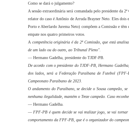
Como se dará o julgamento?
A sessão extraordinária será comandada pelo presidente da 
relator do caso é Antônio de Arruda Brayner Neto. Eles dois 
Porto e Aberlardo Jurema Neto) compõem a Comissão e têm di
empate nos quatro primeiros votos.
A
competência originária é da 2ª Comissão, que está analisa
de um lado ou do outro, ao Tribunal Pleno".
— Hermano Gadelha, presidente do TJDF-PB.
De acordo com o presidente do TJDF-PB, Hermano Gadelha, a
dos lados, será a Federação Paraibana de Futebol (FPF-P
Campeonato Paraibano de 2023.
O andamento do Paraibano, se decide o Sousa campeão, se v
nenhuma ilegalidade, mantém o Treze campeão. Caso reconheça
— Hermano Gadelha.
—
FPF-PB é quem decide se vai realizar jogo, se vai torna
comportamento da FPF-PB, que é o organizador do campeo