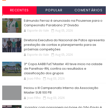
RECENTES
POPULAR
COMENTÁRIOS
Edmundo Ferraz é anunciado na Picuiense para o
Campeonato Paraibano 2ª Divisão
Esporte do Vale
Aug 05, 2026
Diretoria Executiva do Nacional de Patos apresenta
prestação de contas e planejamento para as
próximas competições
Esporte do Vale
Aug 05, 2026
3ª Copa AABB Fut7 Master 40 teve inicio na cidade
de Parelhas-RN, confira os resultados e
classificação dos grupos
Joao Filho
Aug 03, 2026
Iniciou o III Campeonato Interno da Associação
Master SUB 100 PB
Joao Filho
Aug 03, 2026
Jogador com passagem na base do São Paulo é