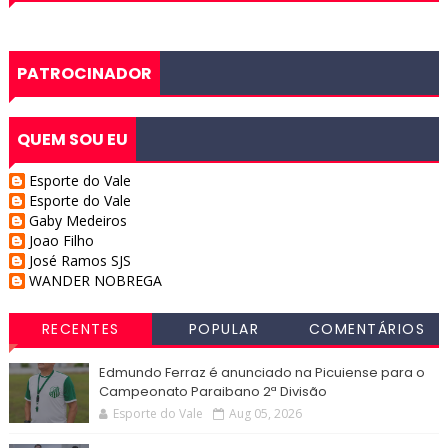
PATROCINADOR
QUEM SOU EU
Esporte do Vale
Esporte do Vale
Gaby Medeiros
Joao Filho
José Ramos SJS
WANDER NOBREGA
RECENTES
POPULAR
COMENTÁRIOS
Edmundo Ferraz é anunciado na Picuiense para o
Campeonato Paraibano 2ª Divisão
Esporte do Vale
Aug 05, 2026