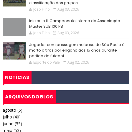
classificação dos grupos
Joao Filho
Aug 03, 2026
Iniciou o III Campeonato Interno da Associação
Master SUB 100 PB
Joao Filho
Aug 03, 2026
Jogador com passagem na base do São Paulo é
morto a tiros por engano aos 15 anos durante
partida de futebol
Esporte do Vale
Aug 02, 2026
NOTÍCIAS
ARQUIVOS DO BLOG
agosto
(5)
julho
(40)
junho
(55)
maio
(53)