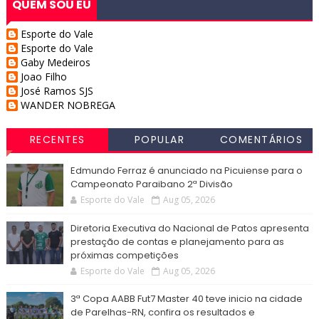
QUEM SOU EU
Esporte do Vale
Esporte do Vale
Gaby Medeiros
Joao Filho
José Ramos SJS
WANDER NOBREGA
RECENTES
POPULAR
COMENTÁRIOS
Edmundo Ferraz é anunciado na Picuiense para o
Campeonato Paraibano 2ª Divisão
Esporte do Vale
Aug 05, 2026
Diretoria Executiva do Nacional de Patos apresenta
prestação de contas e planejamento para as
próximas competições
Esporte do Vale
Aug 05, 2026
3ª Copa AABB Fut7 Master 40 teve inicio na cidade
de Parelhas-RN, confira os resultados e