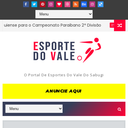
se para o Campeonato Paraibano 2ª Divisão
Diret
ESTADUAL
O Portal De Esportes Do Vale Do Sabugi