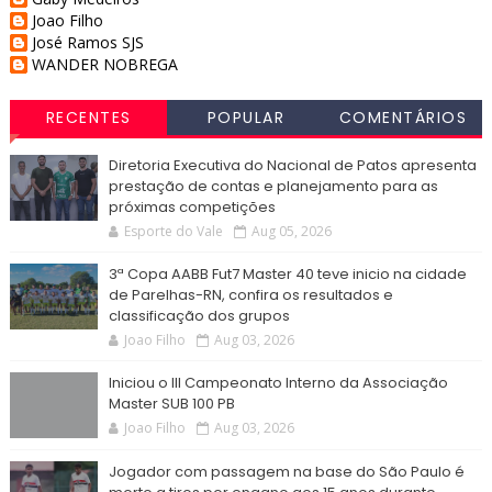
Joao Filho
José Ramos SJS
WANDER NOBREGA
RECENTES
POPULAR
COMENTÁRIOS
Diretoria Executiva do Nacional de Patos apresenta
prestação de contas e planejamento para as
próximas competições
Esporte do Vale
Aug 05, 2026
3ª Copa AABB Fut7 Master 40 teve inicio na cidade
de Parelhas-RN, confira os resultados e
classificação dos grupos
Joao Filho
Aug 03, 2026
Iniciou o III Campeonato Interno da Associação
Master SUB 100 PB
Joao Filho
Aug 03, 2026
Jogador com passagem na base do São Paulo é