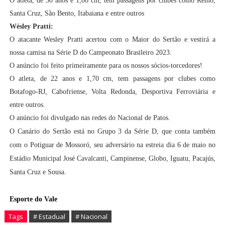
O atleta, de 30 anos e 1,86 cm, tem passagens por clubes como Remo,
Santa Cruz, São Bento, Itabaiana e entre outros
Wésley Pratti:
O atacante Wesley Pratti acertou com o Maior do Sertão e vestirá a
nossa camisa na Série D do Campeonato Brasileiro 2023.
O anúncio foi feito primeiramente para os nossos sócios-torcedores!
O atleta, de 22 anos e 1,70 cm, tem passagens por clubes como
Botafogo-RJ, Cabofriense, Volta Redonda, Desportiva Ferroviária e
entre outros.
O anúncio foi divulgado nas redes do Nacional de Patos.
O Canário do Sertão está no Grupo 3 da Série D, que conta também
com o Potiguar de Mossoró, seu adversário na estreia dia 6 de maio no
Estádio Municipal José Cavalcanti, Campinense, Globo, Iguatu, Pacajús,
Santa Cruz e Sousa.
Esporte do Vale
Tags
# Estadual
# Nacional