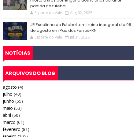
morto a tiros por engano aos 15 anos durante
partida de futebol
Esporte do Vale
Aug 02, 2026
JR Escolinha de Futebol tem treino inaugural dia 08
de agosto em Pau dos Ferros-RN
Esporte do Vale
Jul 31, 2026
NOTÍCIAS
ARQUIVOS DO BLOG
agosto
(4)
julho
(40)
junho
(55)
maio
(53)
abril
(60)
março
(61)
fevereiro
(81)
janeiro
(105)