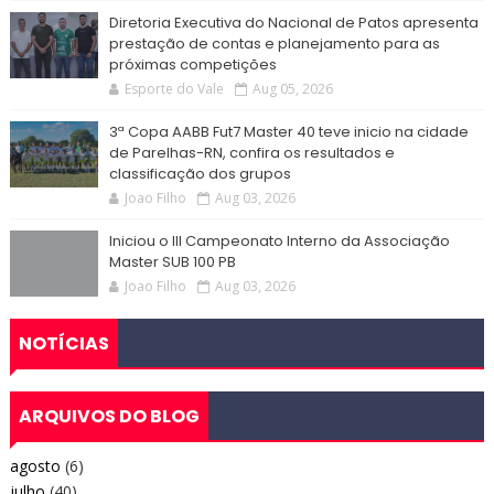
Diretoria Executiva do Nacional de Patos apresenta
prestação de contas e planejamento para as
próximas competições
Esporte do Vale
Aug 05, 2026
3ª Copa AABB Fut7 Master 40 teve inicio na cidade
de Parelhas-RN, confira os resultados e
classificação dos grupos
Joao Filho
Aug 03, 2026
Iniciou o III Campeonato Interno da Associação
Master SUB 100 PB
Joao Filho
Aug 03, 2026
NOTÍCIAS
ARQUIVOS DO BLOG
agosto
(6)
julho
(40)