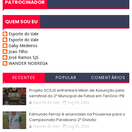
PATROCINADOR
QUEM SOU EU
Esporte do Vale
Esporte do Vale
Gaby Medeiros
Joao Filho
José Ramos SJS
WANDER NOBREGA
RECENTES
POPULAR
COMENTÁRIOS
Projeto SCSJS enfrentará Milan de Assunção pela
semifinal do 2º Municipal de Futsal em Tenório-PB
Esporte do Vale
Aug 06, 2026
Edmundo Ferraz é anunciado na Picuiense para o
Campeonato Paraibano 2ª Divisão
Esporte do Vale
Aug 05, 2026