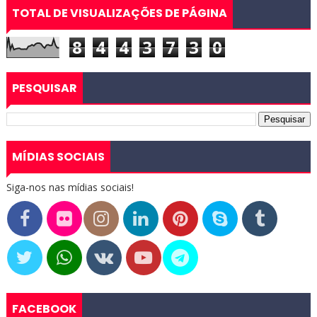
TOTAL DE VISUALIZAÇÕES DE PÁGINA
8
4
4
3
7
3
0
PESQUISAR
MÍDIAS SOCIAIS
Siga-nos nas mídias sociais!
FACEBOOK