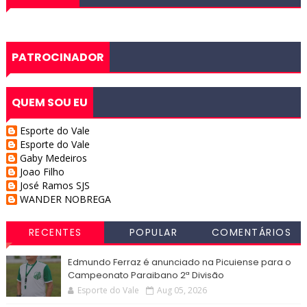
PATROCINADOR
QUEM SOU EU
Esporte do Vale
Esporte do Vale
Gaby Medeiros
Joao Filho
José Ramos SJS
WANDER NOBREGA
RECENTES
POPULAR
COMENTÁRIOS
Edmundo Ferraz é anunciado na Picuiense para o
Campeonato Paraibano 2ª Divisão
Esporte do Vale
Aug 05, 2026