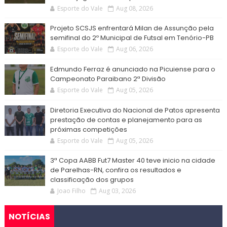
Esporte do Vale
Aug 08, 2026
Projeto SCSJS enfrentará Milan de Assunção pela
semifinal do 2º Municipal de Futsal em Tenório-PB
Esporte do Vale
Aug 06, 2026
Edmundo Ferraz é anunciado na Picuiense para o
Campeonato Paraibano 2ª Divisão
Esporte do Vale
Aug 05, 2026
Diretoria Executiva do Nacional de Patos apresenta
prestação de contas e planejamento para as
próximas competições
Esporte do Vale
Aug 05, 2026
3ª Copa AABB Fut7 Master 40 teve inicio na cidade
de Parelhas-RN, confira os resultados e
classificação dos grupos
Joao Filho
Aug 03, 2026
NOTÍCIAS