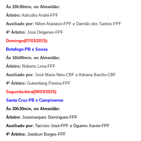
Ás 20h30min, no Almeidão:
Árbitro:
Adricélio André-FPF
Auxiliado por:
Nilton At
anásio-FPF e Damião dos Santos-FPF
4º Árbitro:
José Diógenes-FPF
Domingo(07/03/2015):
Botafogo-PB x Sousa
Ás 16h00min, no Almeidão:
Árbitro:
Roberto Lima-FPF
Auxiliado por:
José Maria Neto-CBF e Adriana Basílio-CBF
4º Árbitro:
Gutemberg Pereira-FPF
Segunda-feira(09/03/2015):
Santa Cruz-PB x Campinense
Ás 20h30min, no Almeidão:
Árbitro:
Josemarques Domingues-FPF
Auxiliado por:
Tarcísio José-FPF e Dguerro Xavier-FPF
4º Árbitro:
Joedson Borges-FPF