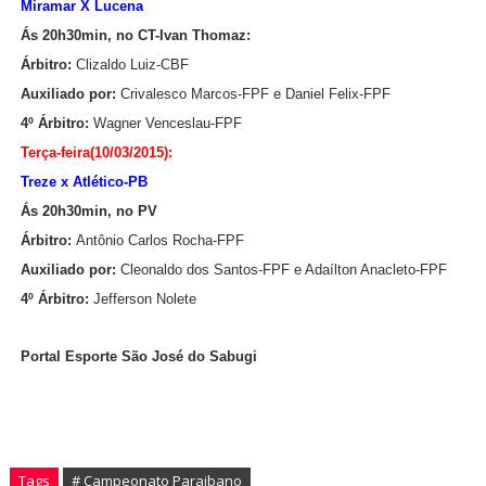
Miramar X Lucena
Ás 20h30min, no CT-Ivan Thomaz:
Árbitro:
Clizaldo Luiz-CBF
Auxiliado por:
Crivalesco Marcos-FPF e Daniel Felix-FPF
4º Árbitro:
Wagner Venceslau-FPF
Terça-feira(10/03/2015):
Treze x Atlético-PB
Ás 20h30min, no PV
Árbitro:
Antônio Carlos Rocha-FPF
Auxiliado por:
Cleonaldo dos Santos-FPF e Adaílton Anacleto-FPF
4º Árbitro:
Jefferson Nolete
Portal Esporte São José do Sabugi
Tags
# Campeonato Paraibano