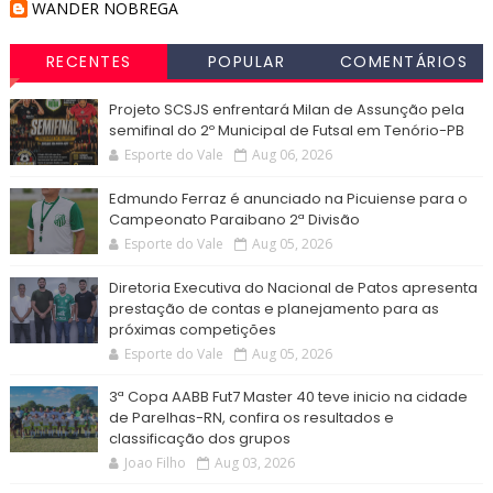
WANDER NOBREGA
RECENTES
POPULAR
COMENTÁRIOS
Projeto SCSJS enfrentará Milan de Assunção pela
semifinal do 2º Municipal de Futsal em Tenório-PB
Esporte do Vale
Aug 06, 2026
Edmundo Ferraz é anunciado na Picuiense para o
Campeonato Paraibano 2ª Divisão
Esporte do Vale
Aug 05, 2026
Diretoria Executiva do Nacional de Patos apresenta
prestação de contas e planejamento para as
próximas competições
Esporte do Vale
Aug 05, 2026
3ª Copa AABB Fut7 Master 40 teve inicio na cidade
de Parelhas-RN, confira os resultados e
classificação dos grupos
Joao Filho
Aug 03, 2026