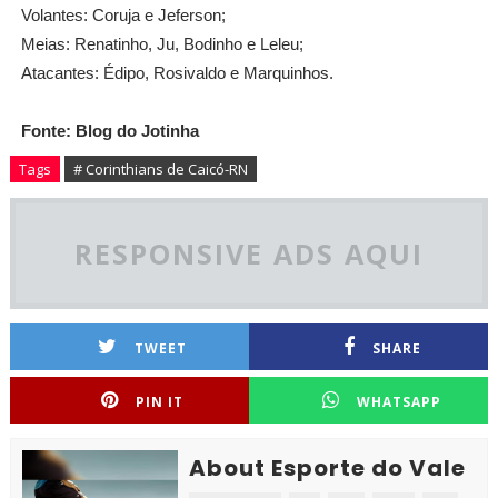
Volantes: Coruja e Jeferson;
Meias: Renatinho, Ju, Bodinho e Leleu;
Atacantes: Édipo, Rosivaldo e Marquinhos.
Fonte: Blog do Jotinha
Tags
# Corinthians de Caicó-RN
RESPONSIVE ADS AQUI
TWEET
SHARE
PIN IT
WHATSAPP
About Esporte do Vale