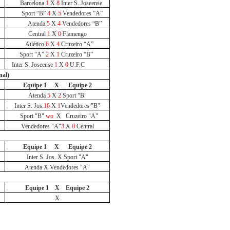
Barcelona
1
X
8
Inter S. Joseense
Sport “B”
4
X
5
Vendedores “A”
Atenda
5
X
4
Vendedores “B”
Central
1
X
0
Flamengo
Atlético
6
X
4
Cruzeiro “A”
Sport “A”
2
X
1
Cruzeiro “B”
Inter S. Joseense
1
X
0
U.F.C
nal)
Equipe 1
X
Equipe 2
Atenda
5
X
2
Sport "B"
Inter S. Jos.
16
X
1
Vendedores "B"
Sport "B"
wo
X Cruzeiro "A"
Vendedores "A"
3
X
0
Central
Equipe 1
X
Equipe 2
Inter S. Jos. X Sport "A"
Atenda X Vendedores "A"
Equipe 1
X
Equipe 2
X