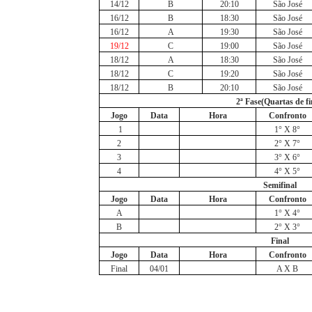
14/12
B
20:10
São José
16/12
B
18:30
São José
16/12
A
19:30
São José
19/12
C
19:00
São José
18/12
A
18:30
São José
18/12
C
19:20
São José
18/12
B
20:10
São José
2ª Fase(Quartas de fi
Jogo
Data
Hora
Confronto
1
1° X 8°
2
2° X 7°
3
3° X 6°
4
4° X 5°
Semifinal
Jogo
Data
Hora
Confronto
A
1° X 4°
B
2° X 3°
Final
Jogo
Data
Hora
Confronto
Final
04/01
A X B