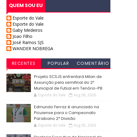
QUEM SOU EU
Esporte do Vale
Esporte do Vale
Gaby Medeiros
Joao Filho
José Ramos SJS
WANDER NOBREGA
RECENTES
POPULAR
COMENTÁRIO
S
Projeto SCSJS enfrentará Milan de
Assunção pela semifinal do 2º
Municipal de Futsal em Tenório-PB
Esporte do Vale
Aug 06, 2026
Edmundo Ferraz é anunciado na
Picuiense para o Campeonato
Paraibano 2ª Divisão
Esporte do Vale
Aug 05, 2026