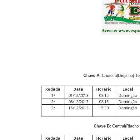
Chave A:
Cruzeiro(Brejinho)-T
Rodada
Data
Horário
Local
1ª
01/12/2013
08:15
Domingão
2ª
08/12/2013
08:15
Domingão
3ª
15/12/2013
15:30
Domingão
Chave B:
Central(Riacho 
Rodada
Data
Horário
Local