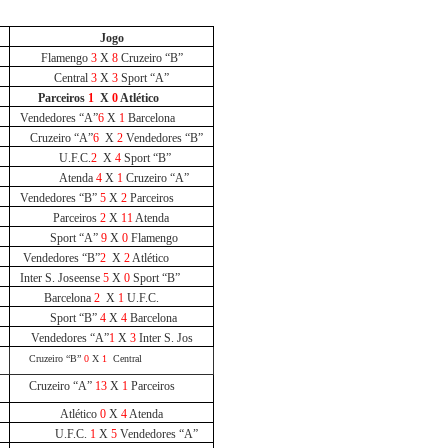
Jogo
Flamengo
3
X
8
Cruzeiro “B”
Central
3
X
3
Sport “A”
Parceiros
1
X
0
Atlético
Vendedores “A”
6
X
1
Barcelona
Cruzeiro “A”
6
X
2
Vendedores “B”
U.F.C.
2
X
4
Sport “B”
Atenda
4
X
1
Cruzeiro “A”
Vendedores “B”
5
X
2
Parceiros
Parceiros
2
X
11
Atenda
Sport “A”
9
X
0
Flamengo
Vendedores “B”
2
X
2
Atlético
Inter S. Joseense
5
X
0
Sport “B”
Barcelona
2
X
1
U.F.C.
Sport “B”
4
X
4
Barcelona
Vendedores “A”
1
X
3
Inter S. Jos
Cruzeiro “B”
0
X
1
Central
Cruzeiro “A”
13
X
1
Parceiros
Atlético
0
X
4
Atenda
U.F.C.
1
X
5
Vendedores “A”