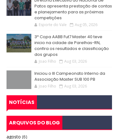
Diretoria Executiva do Nacional de
Patos apresenta prestação de contas
e planejamento para as próximas
competições
Esporte do Vale
Aug 05, 2026
3ª Copa AABB Fut7 Master 40 teve
inicio na cidade de Parelhas-RN,
confira os resultados e classificação
dos grupos
Joao Filho
Aug 03, 2026
Iniciou o III Campeonato Interno da
Associação Master SUB 100 PB
Joao Filho
Aug 03, 2026
NOTÍCIAS
ARQUIVOS DO BLOG
agosto
(6)