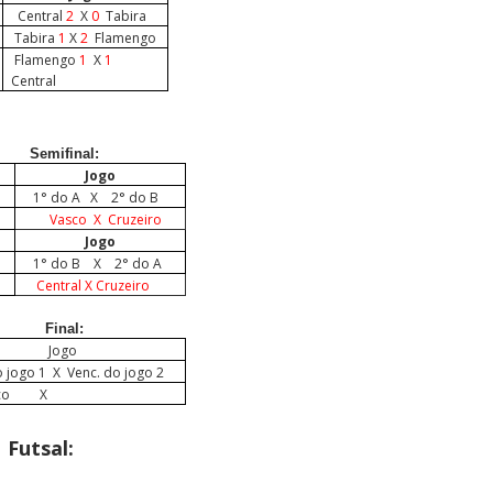
Central
2
X
0
Tabira
Tabira
1
X
2
Flamengo
Flamengo
1
X
1
Central
emifinal:
Jogo
o
1° do A
X
2° do B
o
Vasco X Cruzeiro
Jogo
o
1° do B
X
2° do A
o
Central X Cruzeiro
Final:
Jogo
o jogo 1
X
Venc. do jogo 2
sco
X
Futsal: