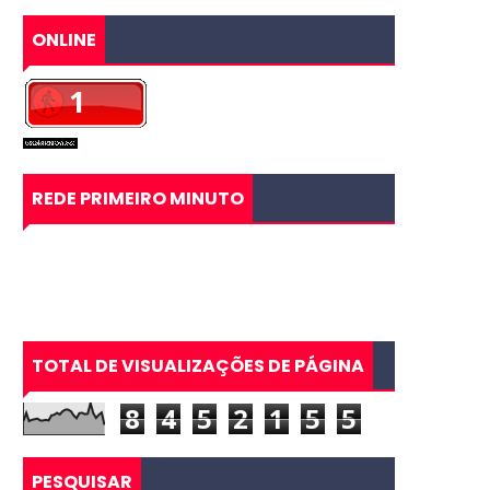
ONLINE
REDE PRIMEIRO MINUTO
TOTAL DE VISUALIZAÇÕES DE PÁGINA
8
4
5
2
1
5
5
PESQUISAR