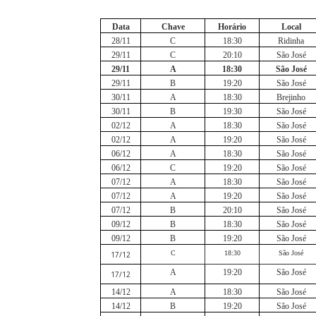
Data
Chave
Horário
Local
28/11
C
18:30
Ridinha
29/11
C
20:10
São José
29/11
A
18:30
São José
29/11
B
19:20
São José
30/11
A
18:30
Brejinho
30/11
B
19:30
São José
02/12
A
18:30
São José
02/12
A
19:20
São José
06/12
A
18:30
São José
06/12
C
19:20
São José
07/12
A
18:30
São José
07/12
A
19:20
São José
07/12
B
20:10
São José
09/12
B
18:30
São José
09/12
B
19:20
São José
C
18:30
São José
17/12
A
19:20
São José
17/12
14/12
A
18:30
São José
14/12
B
19:20
São José