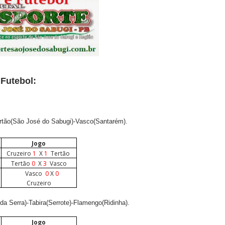
Futebol:
ertão(São José do Sabugi)-Vasco(Santarém).
Jogo
Cruzeiro
1
X
1
Tertão
Tertão
0
X
3
Vasco
Vasco
0
X
0
Cruzeiro
da Serra)-Tabira(Serrote)-Flamengo(Ridinha).
Jogo