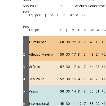
São Paulo
X
Atlético Goianiense
Pos
Equipe
P
J
V
E
D
GP
GC
SG
.
Pos
Equipe
P
J
V
E
D
GP
GC
SG
.
1
Fluminense
68
30
20
8
2
49
19
+3
2
Atlético Mineiro
59
30
17
8
5
49
24
+2
3
Grêmio
57
30
17
6
7
44
25
+1
4
São Paulo
52
30
16
4
10
46
29
+1
5
Vasco
50
30
14
8
8
36
31
+5
6
Internacional
45
30
11
12
7
38
27
+1