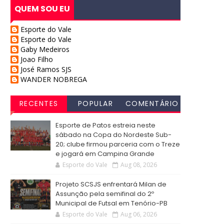
QUEM SOU EU
Esporte do Vale
Esporte do Vale
Gaby Medeiros
Joao Filho
José Ramos SJS
WANDER NOBREGA
RECENTES
POPULAR
COMENTÁRIO
S
Esporte de Patos estreia neste
sábado na Copa do Nordeste Sub-
20; clube firmou parceria com o Treze
e jogará em Campina Grande
Esporte do Vale
Aug 08, 2026
Projeto SCSJS enfrentará Milan de
Assunção pela semifinal do 2º
Municipal de Futsal em Tenório-PB
Esporte do Vale
Aug 06, 2026