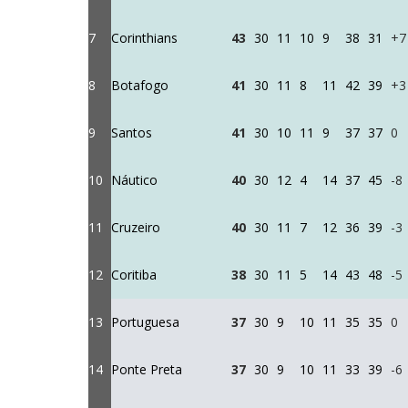
7
Corinthians
43
30
11
10
9
38
31
+7
8
Botafogo
41
30
11
8
11
42
39
+3
9
Santos
41
30
10
11
9
37
37
0
10
Náutico
40
30
12
4
14
37
45
-8
11
Cruzeiro
40
30
11
7
12
36
39
-3
12
Coritiba
38
30
11
5
14
43
48
-5
13
Portuguesa
37
30
9
10
11
35
35
0
14
Ponte Preta
37
30
9
10
11
33
39
-6