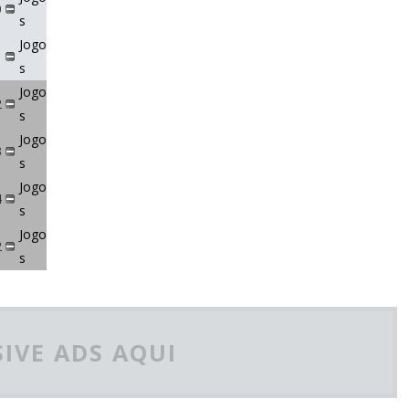
0
s
Jogo
s
Jogo
2
s
Jogo
3
s
Jogo
4
s
Jogo
2
s
IVE ADS AQUI