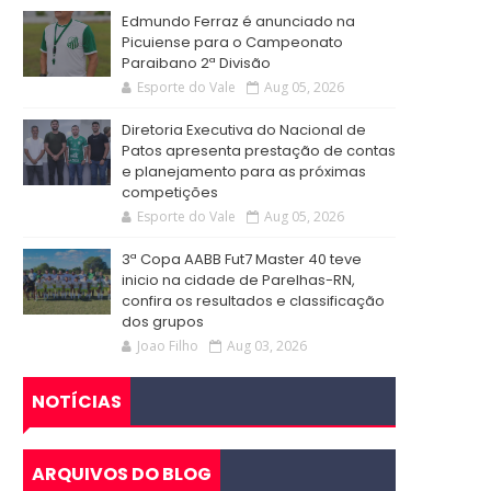
Edmundo Ferraz é anunciado na
Picuiense para o Campeonato
Paraibano 2ª Divisão
Esporte do Vale
Aug 05, 2026
Diretoria Executiva do Nacional de
Patos apresenta prestação de contas
e planejamento para as próximas
competições
Esporte do Vale
Aug 05, 2026
3ª Copa AABB Fut7 Master 40 teve
inicio na cidade de Parelhas-RN,
confira os resultados e classificação
dos grupos
Joao Filho
Aug 03, 2026
NOTÍCIAS
ARQUIVOS DO BLOG