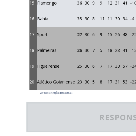
15
Flamengo
36
30
9
9
12
31
41
-1
16
Bahia
35
30
8
11
11
30
34
-4
17
Sport
27
30
6
9
15
26
48
-2
18
Palmeiras
26
30
7
5
18
28
41
-1
19
Figueirense
25
30
6
7
17
33
57
-2
20
Atlético Goianiense
23
30
5
8
17
31
53
-2
ver classificação detalhada »
RESPONS