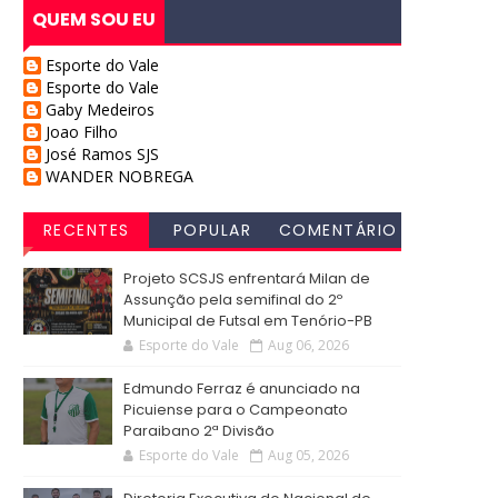
QUEM SOU EU
Esporte do Vale
Esporte do Vale
Gaby Medeiros
Joao Filho
José Ramos SJS
WANDER NOBREGA
RECENTES
POPULAR
COMENTÁRIO
S
Projeto SCSJS enfrentará Milan de
Assunção pela semifinal do 2º
Municipal de Futsal em Tenório-PB
Esporte do Vale
Aug 06, 2026
Edmundo Ferraz é anunciado na
Picuiense para o Campeonato
Paraibano 2ª Divisão
Esporte do Vale
Aug 05, 2026