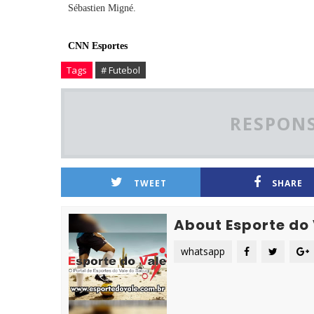
Sébastien Migné.
CNN Esportes
Tags
# Futebol
RESPONS
TWEET
SHARE
About Esporte do
whatsapp