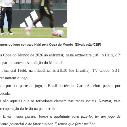
ra antes do jogo contra o Haiti pela Copa do Mundo (Divulgação/CBF)
na Copa do Mundo de 2026 ao enfrentar, nesta sexta-feira (18), o Haiti, 85ª
s participantes desta edição do Mundial.
Financial Field, na Filadélfia, às 21h30 (de Brasília). TV Globo, SBT,
ansmitem o jogo.
o por boa parte do jogo, o Brasil do técnico Carlo Ancelotti passou por
orcida.
s não aquelas que os torcedores clamam nas redes sociais. Neymar, vale
 recuperação da lesão na panturrilha.
. Errar menos passes. Temos a qualidade para fazê-lo, ter um jogo de
mento potencial é de fazer melhor. E temos que fazer melhor