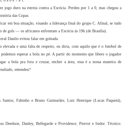
, 6 a 0 e 7 a 1.
 jogo duro na estreia contra a Escócia. Perdeu por 1 a 0, mas chegou a
história das Copas.
ficar em boa situação, visando a liderança final do grupo C. Afinal, se tudo
o de gols — os africanos enfrentam a Escócia às 19h (de Brasília).
teral Danilo evitou falar em goleada.
o elevada e uma falta de respeito, eu diria, com aquilo que é o futebol de
 podemos esperar a bola no pé. A partir do momento que libere o jogador
ogar a bola pra fora e cruzar, encher a área, essa é a nossa maneira de
esultado, entendeu?
s Santos; Fabinho e Bruno Guimarães; Luiz Henrique (Lucas Paquetá),
us Deedson, Danley, Bellegarde e Providence; Pierrot e Isidor. Técnico: