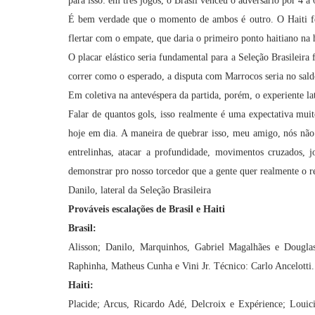
para isso: em três jogos, o Brasil venceu o adversário por 4 a 0
É bem verdade que o momento de ambos é outro. O Haiti fez
flertar com o empate, que daria o primeiro ponto haitiano na 
O placar elástico seria fundamental para a Seleção Brasileira 
correr como o esperado, a disputa com Marrocos seria no sald
Em coletiva na antevéspera da partida, porém, o experiente la
Falar de quantos gols, isso realmente é uma expectativa muit
hoje em dia. A maneira de quebrar isso, meu amigo, nós não
entrelinhas, atacar a profundidade, movimentos cruzados, j
demonstrar pro nosso torcedor que a gente quer realmente o r
Danilo, lateral da Seleção Brasileira
Prováveis escalações de Brasil e Haiti
Brasil:
Alisson; Danilo, Marquinhos, Gabriel Magalhães e Dougla
Raphinha, Matheus Cunha e Vini Jr. Técnico: Carlo Ancelotti.
Haiti:
Placide; Arcus, Ricardo Adé, Delcroix e Expérience; Louici