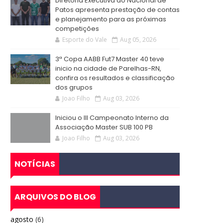
Diretoria Executiva do Nacional de
Patos apresenta prestação de contas
e planejamento para as próximas
competições
Esporte do Vale
Aug 05, 2026
3ª Copa AABB Fut7 Master 40 teve
inicio na cidade de Parelhas-RN,
confira os resultados e classificação
dos grupos
Joao Filho
Aug 03, 2026
Iniciou o III Campeonato Interno da
Associação Master SUB 100 PB
Joao Filho
Aug 03, 2026
NOTÍCIAS
ARQUIVOS DO BLOG
agosto
(6)