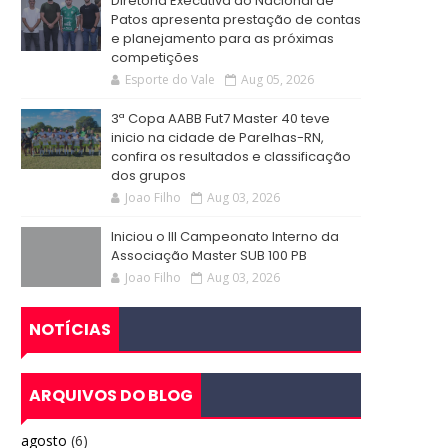
Diretoria Executiva do Nacional de
Patos apresenta prestação de contas
e planejamento para as próximas
competições
Esporte do Vale
Aug 05, 2026
3ª Copa AABB Fut7 Master 40 teve
inicio na cidade de Parelhas-RN,
confira os resultados e classificação
dos grupos
Joao Filho
Aug 03, 2026
Iniciou o III Campeonato Interno da
Associação Master SUB 100 PB
Joao Filho
Aug 03, 2026
NOTÍCIAS
ARQUIVOS DO BLOG
agosto
(6)