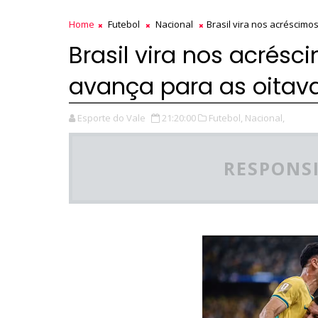
Home
Futebol
Nacional
Brasil vira nos acréscim
Brasil vira nos acrésc
avança para as oita
Esporte do Vale
21:20:00
Futebol,
Nacional,
RESPONSI