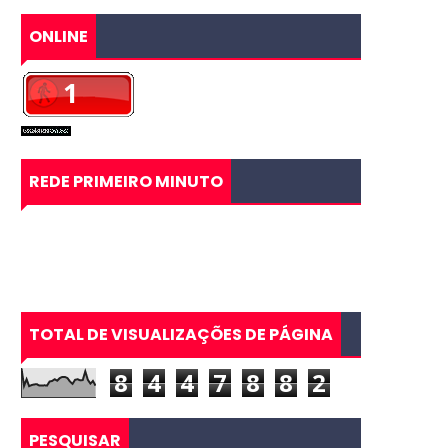
ONLINE
REDE PRIMEIRO MINUTO
TOTAL DE VISUALIZAÇÕES DE PÁGINA
8
4
4
7
8
8
2
PESQUISAR