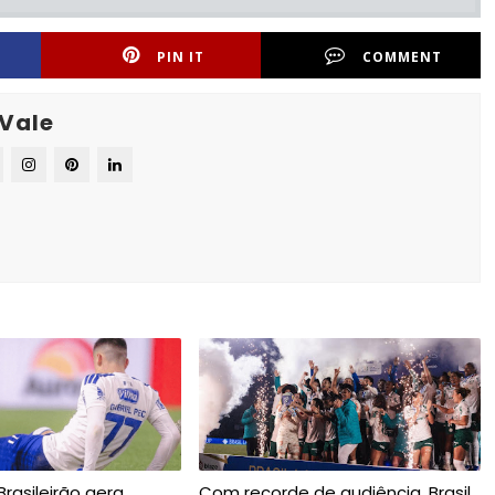
PIN IT
COMMENT
 Vale
rasileirão gera
Com recorde de audiência, Brasil