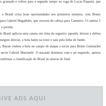
 no gramado e voltou para o segundo tempo na vaga de Lucas Paquetá, que
, o Brasil criou boas oportunidades nos primeiros minutos, com Bruno
 para Gabriel Magalhães, que escorou de cabeça para Casemiro. O camisa 5
 a partida.
do Brasil aplicou uma caneta em cima do zagueiro japonês, deixou a defesa
nseguiu desviar, a bola bateu na trave e saiu pela linha de fundo.
os, Rayan roubou a bola no campo de ataque e tocou para Bruno Guimarães
u servir Gabriel Martinelli. O atacante dominou com o pé esquerdo, ajeitou
onfirmar a classificação do Brasil às oitavas de final.
IVE ADS AQUI