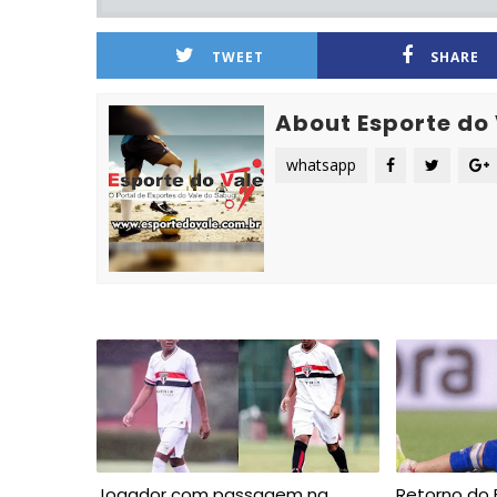
TWEET
SHARE
About Esporte do
whatsapp
Jogador com passagem na
Retorno do B