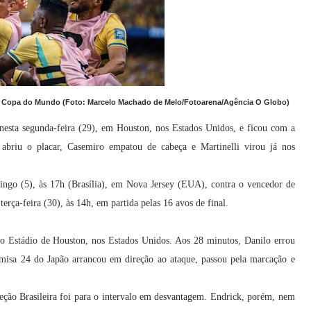
o na Copa do Mundo (Foto: Marcelo Machado de Melo/Fotoarena/Agência O Globo)
nesta segunda-feira (29), em Houston, nos Estados Unidos, e ficou com a
briu o placar, Casemiro empatou de cabeça e Martinelli virou já nos
ingo (5), às 17h (Brasília), em Nova Jersey (EUA), contra o vencedor de
erça-feira (30), às 14h, em partida pelas 16 avos de final.
no Estádio de Houston, nos Estados Unidos. Aos 28 minutos, Danilo errou
isa 24 do Japão arrancou em direção ao ataque, passou pela marcação e
eção Brasileira foi para o intervalo em desvantagem. Endrick, porém, nem