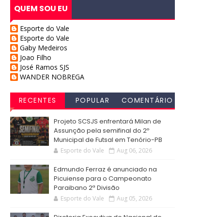
QUEM SOU EU
Esporte do Vale
Esporte do Vale
Gaby Medeiros
Joao Filho
José Ramos SJS
WANDER NOBREGA
RECENTES
POPULAR
COMENTÁRIO
S
Projeto SCSJS enfrentará Milan de
Assunção pela semifinal do 2º
Municipal de Futsal em Tenório-PB
Esporte do Vale
Aug 06, 2026
Edmundo Ferraz é anunciado na
Picuiense para o Campeonato
Paraibano 2ª Divisão
Esporte do Vale
Aug 05, 2026