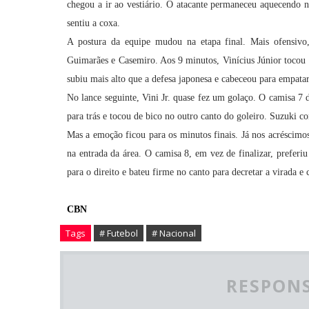
chegou a ir ao vestiário. O atacante permaneceu aquecendo
sentiu a coxa.
A postura da equipe mudou na etapa final. Mais ofensivo
Guimarães e Casemiro. Aos 9 minutos, Vinícius Júnior tocou
subiu mais alto que a defesa japonesa e cabeceou para empatar
No lance seguinte, Vini Jr. quase fez um golaço. O camisa 7 
para trás e tocou de bico no outro canto do goleiro. Suzuki co
Mas a emoção ficou para os minutos finais. Já nos acréscim
na entrada da área. O camisa 8, em vez de finalizar, preferi
para o direito e bateu firme no canto para decretar a virada e c
CBN
Tags
# Futebol
# Nacional
RESPONS