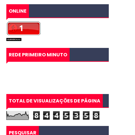
ONLINE
REDE PRIMEIRO MINUTO
TOTAL DE VISUALIZAÇÕES DE PÁGINA
8
4
4
5
3
5
8
PESQUISAR