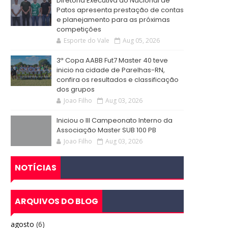
Diretoria Executiva do Nacional de
Patos apresenta prestação de contas
e planejamento para as próximas
competições
Esporte do Vale
Aug 05, 2026
3ª Copa AABB Fut7 Master 40 teve
inicio na cidade de Parelhas-RN,
confira os resultados e classificação
dos grupos
Joao Filho
Aug 03, 2026
Iniciou o III Campeonato Interno da
Associação Master SUB 100 PB
Joao Filho
Aug 03, 2026
NOTÍCIAS
ARQUIVOS DO BLOG
agosto
(6)