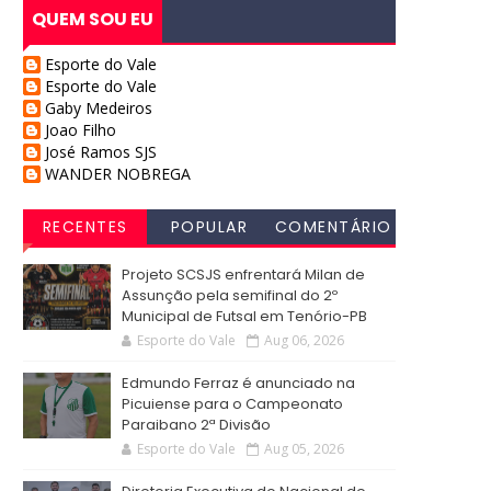
QUEM SOU EU
Esporte do Vale
Esporte do Vale
Gaby Medeiros
Joao Filho
José Ramos SJS
WANDER NOBREGA
RECENTES
POPULAR
COMENTÁRIO
S
Projeto SCSJS enfrentará Milan de
Assunção pela semifinal do 2º
Municipal de Futsal em Tenório-PB
Esporte do Vale
Aug 06, 2026
Edmundo Ferraz é anunciado na
Picuiense para o Campeonato
Paraibano 2ª Divisão
Esporte do Vale
Aug 05, 2026