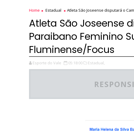
Home
Estadual
Atleta São Joseense disputará o Ca
Atleta São Joseense 
Paraibano Feminino S
Fluminense/Focus
Esporte do Vale
05:18:00
Estadual,
RESPONSI