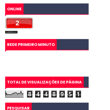
ONLINE
REDE PRIMEIRO MINUTO
TOTAL DE VISUALIZAÇÕES DE PÁGINA
8
4
4
8
9
5
1
PESQUISAR