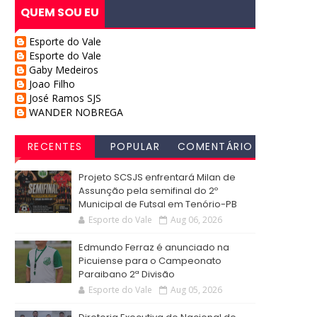
QUEM SOU EU
Esporte do Vale
Esporte do Vale
Gaby Medeiros
Joao Filho
José Ramos SJS
WANDER NOBREGA
RECENTES
POPULAR
COMENTÁRIO
S
Projeto SCSJS enfrentará Milan de
Assunção pela semifinal do 2º
Municipal de Futsal em Tenório-PB
Esporte do Vale
Aug 06, 2026
Edmundo Ferraz é anunciado na
Picuiense para o Campeonato
Paraibano 2ª Divisão
Esporte do Vale
Aug 05, 2026