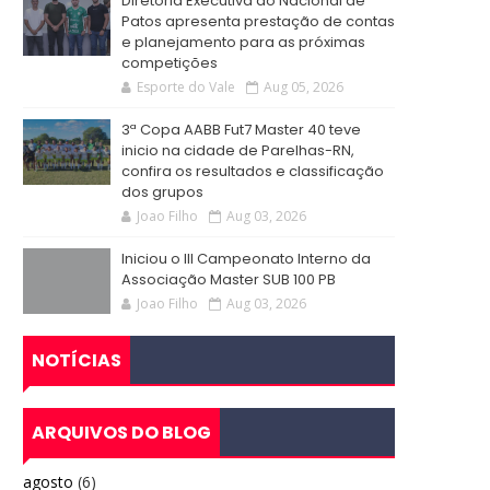
Diretoria Executiva do Nacional de
Patos apresenta prestação de contas
e planejamento para as próximas
competições
Esporte do Vale
Aug 05, 2026
3ª Copa AABB Fut7 Master 40 teve
inicio na cidade de Parelhas-RN,
confira os resultados e classificação
dos grupos
Joao Filho
Aug 03, 2026
Iniciou o III Campeonato Interno da
Associação Master SUB 100 PB
Joao Filho
Aug 03, 2026
NOTÍCIAS
ARQUIVOS DO BLOG
agosto
(6)