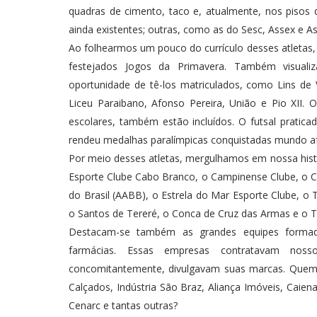
quadras de cimento, taco e, atualmente, nos pisos 
ainda existentes; outras, como as do Sesc, Assex e Ast
Ao folhearmos um pouco do currículo desses atletas,
festejados Jogos da Primavera. Também visual
oportunidade de tê-los matriculados, como Lins de V
Liceu Paraibano, Afonso Pereira, União e Pio XII. O
escolares, também estão incluídos. O futsal praticad
rendeu medalhas paralímpicas conquistadas mundo afo
Por meio desses atletas, mergulhamos em nossa histó
Esporte Clube Cabo Branco, o Campinense Clube, o Cl
do Brasil (AABB), o Estrela do Mar Esporte Clube, o T
o Santos de Tereré, o Conca de Cruz das Armas e o Ti
Destacam-se também as grandes equipes formadas
farmácias. Essas empresas contratavam noss
concomitantemente, divulgavam suas marcas. Quem 
Calçados, Indústria São Braz, Aliança Imóveis, Caien
Cenarc e tantas outras?