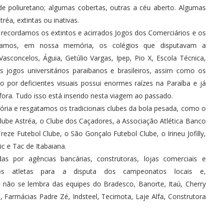
de poliuretano; algumas cobertas, outras a céu aberto. Algumas
réa, extintas ou inativas.
 recordamos os extintos e acirrados Jogos dos Comerciários e os
izamos, em nossa memória, os colégios que disputavam a
asconcelos, Águia, Getúlio Vargas, Ipep, Pio X, Escola Técnica,
s jogos universitários paraibanos e brasileiros, assim como os
o por deficientes visuais possui enormes raízes na Paraíba e já
ra. Tudo isso está inserido nesta viagem ao passado.
ria e resgatamos os tradicionais clubes da bola pesada, como o
ube Astréa, o Clube dos Caçadores, a Associação Atlética Banco
reze Futebol Clube, o São Gonçalo Futebol Clube, o Irineu Jofilly,
c e Tac de Itabaiana.
 por agências bancárias, construtoras, lojas comerciais e
os atletas para a disputa dos campeonatos locais e,
não se lembra das equipes do Bradesco, Banorte, Itaú, Cherry
a, Farmácias Padre Zé, Indsteel, Tecimota, Laje Alfa, Construtora