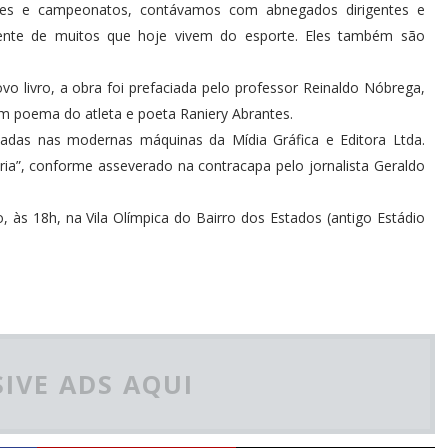
uipes e campeonatos, contávamos com abnegados dirigentes e
emente de muitos que hoje vivem do esporte. Eles também são
o livro, a obra foi prefaciada pelo professor Reinaldo Nóbrega,
 poema do atleta e poeta Raniery Abrantes.
madas nas modernas máquinas da Mídia Gráfica e Editora Ltda.
a”, conforme asseverado na contracapa pelo jornalista Geraldo
o, às 18h, na Vila Olímpica do Bairro dos Estados (antigo Estádio
IVE ADS AQUI