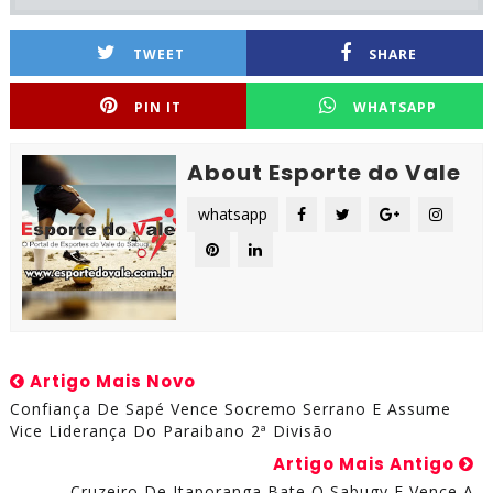
TWEET
SHARE
PIN IT
WHATSAPP
About Esporte do Vale
whatsapp
Artigo Mais Novo
Confiança De Sapé Vence Socremo Serrano E Assume
Vice Liderança Do Paraibano 2ª Divisão
Artigo Mais Antigo
Cruzeiro De Itaporanga Bate O Sabugy E Vence A