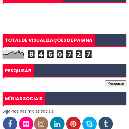
TOTAL DE VISUALIZAÇÕES DE PÁGINA
8
4
6
0
7
2
7
PESQUISAR
MÍDIAS SOCIAIS
Siga-nos nas mídias sociais!