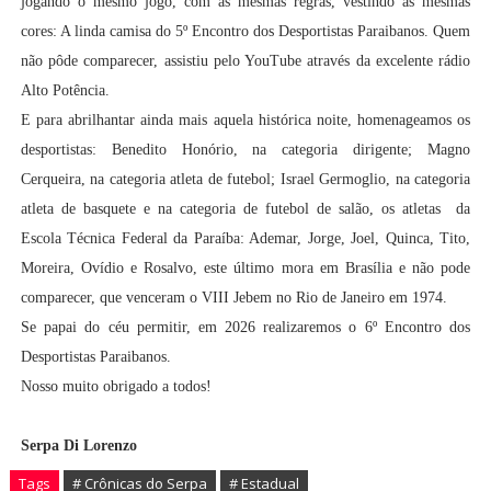
jogando o mesmo jogo, com as mesmas regras, vestindo as mesmas
cores: A linda camisa do 5º Encontro dos Desportistas Paraibanos. Quem
não pôde comparecer, assistiu pelo YouTube através da excelente rádio
Alto Potência.
E para abrilhantar ainda mais aquela histórica noite, homenageamos os
desportistas: Benedito Honório, na categoria dirigente; Magno
Cerqueira, na categoria atleta de futebol; Israel Germoglio, na categoria
atleta de basquete e na categoria de futebol de salão, os atletas da
Escola Técnica Federal da Paraíba: Ademar, Jorge, Joel, Quinca, Tito,
Moreira, Ovídio e Rosalvo, este último mora em Brasília e não pode
comparecer, que venceram o VIII Jebem no Rio de Janeiro em 1974.
Se papai do céu permitir, em 2026 realizaremos o 6º Encontro dos
Desportistas Paraibanos.
Nosso muito obrigado a todos!
Serpa Di Lorenzo
Tags
# Crônicas do Serpa
# Estadual