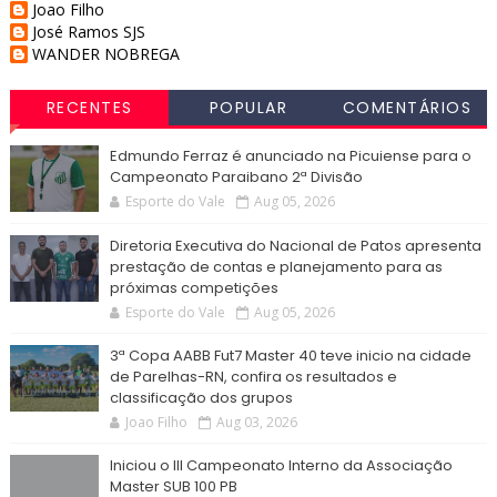
Joao Filho
José Ramos SJS
WANDER NOBREGA
RECENTES
POPULAR
COMENTÁRIOS
Edmundo Ferraz é anunciado na Picuiense para o
Campeonato Paraibano 2ª Divisão
Esporte do Vale
Aug 05, 2026
Diretoria Executiva do Nacional de Patos apresenta
prestação de contas e planejamento para as
próximas competições
Esporte do Vale
Aug 05, 2026
3ª Copa AABB Fut7 Master 40 teve inicio na cidade
de Parelhas-RN, confira os resultados e
classificação dos grupos
Joao Filho
Aug 03, 2026
Iniciou o III Campeonato Interno da Associação
Master SUB 100 PB