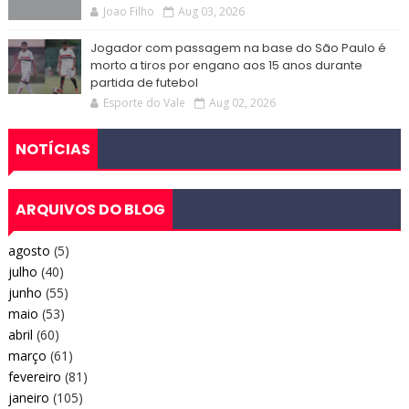
Joao Filho
Aug 03, 2026
Jogador com passagem na base do São Paulo é
morto a tiros por engano aos 15 anos durante
partida de futebol
Esporte do Vale
Aug 02, 2026
NOTÍCIAS
ARQUIVOS DO BLOG
agosto
(5)
julho
(40)
junho
(55)
maio
(53)
abril
(60)
março
(61)
fevereiro
(81)
janeiro
(105)