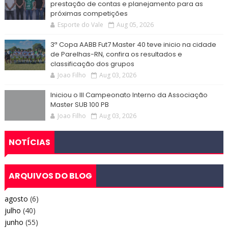
prestação de contas e planejamento para as
próximas competições
Esporte do Vale
Aug 05, 2026
3ª Copa AABB Fut7 Master 40 teve inicio na cidade
de Parelhas-RN, confira os resultados e
classificação dos grupos
Joao Filho
Aug 03, 2026
Iniciou o III Campeonato Interno da Associação
Master SUB 100 PB
Joao Filho
Aug 03, 2026
NOTÍCIAS
ARQUIVOS DO BLOG
agosto
(6)
julho
(40)
junho
(55)