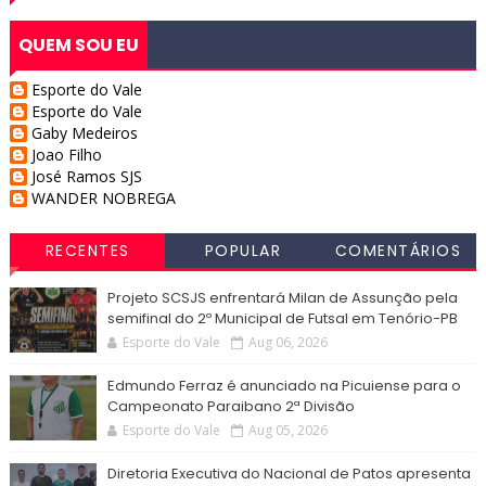
QUEM SOU EU
Esporte do Vale
Esporte do Vale
Gaby Medeiros
Joao Filho
José Ramos SJS
WANDER NOBREGA
RECENTES
POPULAR
COMENTÁRIOS
Projeto SCSJS enfrentará Milan de Assunção pela
semifinal do 2º Municipal de Futsal em Tenório-PB
Esporte do Vale
Aug 06, 2026
Edmundo Ferraz é anunciado na Picuiense para o
Campeonato Paraibano 2ª Divisão
Esporte do Vale
Aug 05, 2026
Diretoria Executiva do Nacional de Patos apresenta