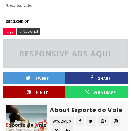
Arena Joinville.
Band.com.br
Tags
# Nacional
RESPONSIVE ADS AQUI
TWEET
SHARE
PIN IT
WHATSAPP
About Esporte do Vale
whatsapp