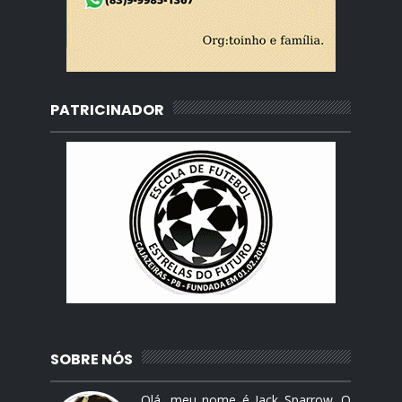
PATRICINADOR
SOBRE NÓS
Olá, meu nome é Jack Sparrow. O