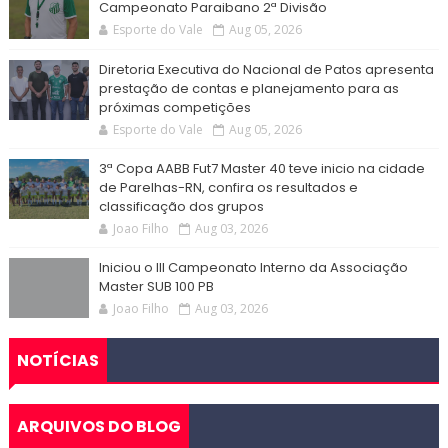
Campeonato Paraibano 2ª Divisão
Esporte do Vale
Aug 05, 2026
Diretoria Executiva do Nacional de Patos apresenta
prestação de contas e planejamento para as
próximas competições
Esporte do Vale
Aug 05, 2026
3ª Copa AABB Fut7 Master 40 teve inicio na cidade
de Parelhas-RN, confira os resultados e
classificação dos grupos
Joao Filho
Aug 03, 2026
Iniciou o III Campeonato Interno da Associação
Master SUB 100 PB
Joao Filho
Aug 03, 2026
NOTÍCIAS
ARQUIVOS DO BLOG