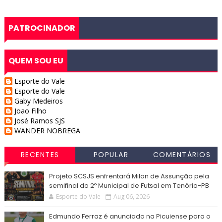
PATROCINADOR
QUEM SOU EU
Esporte do Vale
Esporte do Vale
Gaby Medeiros
Joao Filho
José Ramos SJS
WANDER NOBREGA
RECENTES
POPULAR
COMENTÁRIOS
Projeto SCSJS enfrentará Milan de Assunção pela
semifinal do 2º Municipal de Futsal em Tenório-PB
Esporte do Vale
Aug 06, 2026
Edmundo Ferraz é anunciado na Picuiense para o