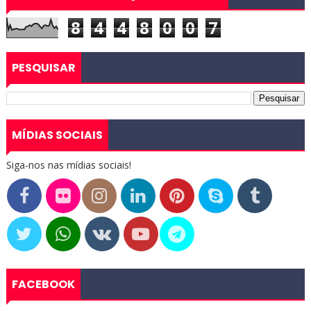
8
4
4
8
0
0
7
PESQUISAR
MÍDIAS SOCIAIS
Siga-nos nas mídias sociais!
FACEBOOK