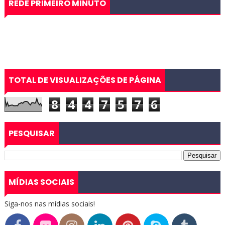
REDE PRIMEIRO MINUTO
TOTAL DE VISUALIZAÇÕES DE PÁGINA
8
4
4
7
5
7
6
PESQUISAR
MÍDIAS SOCIAIS
Siga-nos nas mídias sociais!