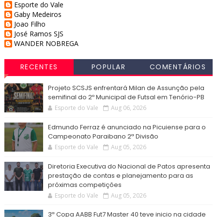
Esporte do Vale
Gaby Medeiros
Joao Filho
José Ramos SJS
WANDER NOBREGA
RECENTES
POPULAR
COMENTÁRIOS
Projeto SCSJS enfrentará Milan de Assunção pela
semifinal do 2º Municipal de Futsal em Tenório-PB
Esporte do Vale
Aug 06, 2026
Edmundo Ferraz é anunciado na Picuiense para o
Campeonato Paraibano 2ª Divisão
Esporte do Vale
Aug 05, 2026
Diretoria Executiva do Nacional de Patos apresenta
prestação de contas e planejamento para as
próximas competições
Esporte do Vale
Aug 05, 2026
3ª Copa AABB Fut7 Master 40 teve inicio na cidade