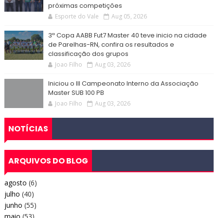
próximas competições
Esporte do Vale
Aug 05, 2026
3ª Copa AABB Fut7 Master 40 teve inicio na cidade
de Parelhas-RN, confira os resultados e
classificação dos grupos
Joao Filho
Aug 03, 2026
Iniciou o III Campeonato Interno da Associação
Master SUB 100 PB
Joao Filho
Aug 03, 2026
NOTÍCIAS
ARQUIVOS DO BLOG
agosto
(6)
julho
(40)
junho
(55)
maio
(53)