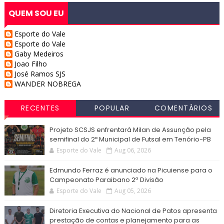
QUEM SOU EU
Esporte do Vale
Esporte do Vale
Gaby Medeiros
Joao Filho
José Ramos SJS
WANDER NOBREGA
RECENTES
POPULAR
COMENTÁRIOS
Projeto SCSJS enfrentará Milan de Assunção pela
semifinal do 2º Municipal de Futsal em Tenório-PB
Esporte do Vale
Aug 06, 2026
Edmundo Ferraz é anunciado na Picuiense para o
Campeonato Paraibano 2ª Divisão
Esporte do Vale
Aug 05, 2026
Diretoria Executiva do Nacional de Patos apresenta
prestação de contas e planejamento para as