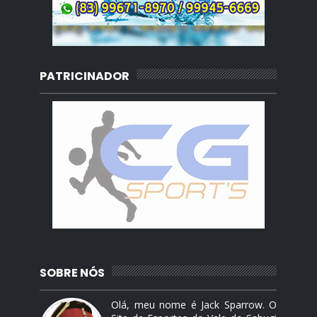
PATRICINADOR
SOBRE NÓS
Olá, meu nome é Jack Sparrow. O