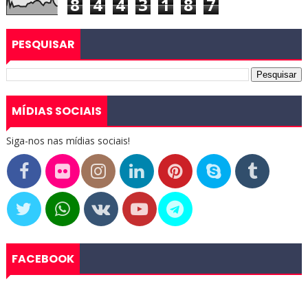
8
4
4
3
1
8
7
PESQUISAR
MÍDIAS SOCIAIS
Siga-nos nas mídias sociais!
FACEBOOK