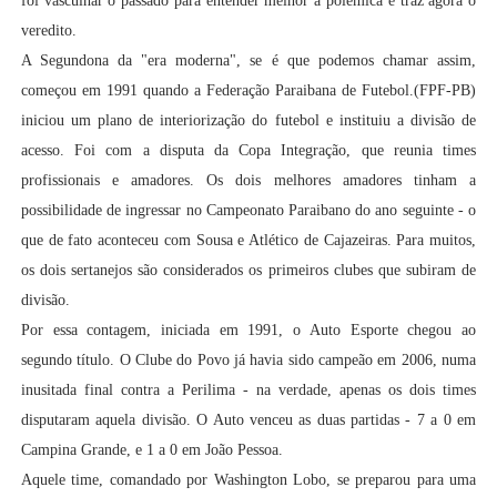
foi vasculhar o passado para entender melhor a polêmica e traz agora o
veredito.
A Segundona da "era moderna", se é que podemos chamar assim,
começou em 1991 quando a Federação Paraibana de Futebol.(FPF-PB)
iniciou um plano de interiorização do futebol e instituiu a divisão de
acesso. Foi com a disputa da Copa Integração, que reunia times
profissionais e amadores. Os dois melhores amadores tinham a
possibilidade de ingressar no Campeonato Paraibano do ano seguinte - o
que de fato aconteceu com Sousa e Atlético de Cajazeiras. Para muitos,
os dois sertanejos são considerados os primeiros clubes que subiram de
divisão.
Por essa contagem, iniciada em 1991, o Auto Esporte chegou ao
segundo título. O Clube do Povo já havia sido campeão em 2006, numa
inusitada final contra a Perilima - na verdade, apenas os dois times
disputaram aquela divisão. O Auto venceu as duas partidas - 7 a 0 em
Campina Grande, e 1 a 0 em João Pessoa.
Aquele time, comandado por Washington Lobo, se preparou para uma