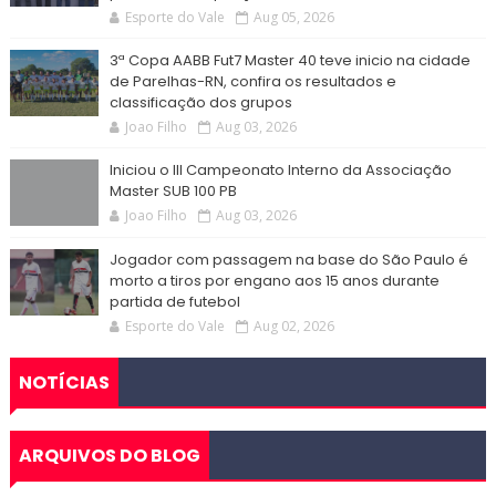
Esporte do Vale
Aug 05, 2026
3ª Copa AABB Fut7 Master 40 teve inicio na cidade
de Parelhas-RN, confira os resultados e
classificação dos grupos
Joao Filho
Aug 03, 2026
Iniciou o III Campeonato Interno da Associação
Master SUB 100 PB
Joao Filho
Aug 03, 2026
Jogador com passagem na base do São Paulo é
morto a tiros por engano aos 15 anos durante
partida de futebol
Esporte do Vale
Aug 02, 2026
NOTÍCIAS
ARQUIVOS DO BLOG