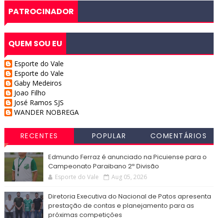
PATROCINADOR
QUEM SOU EU
Esporte do Vale
Esporte do Vale
Gaby Medeiros
Joao Filho
José Ramos SJS
WANDER NOBREGA
RECENTES
POPULAR
COMENTÁRIOS
Edmundo Ferraz é anunciado na Picuiense para o
Campeonato Paraibano 2ª Divisão
Esporte do Vale
Aug 05, 2026
Diretoria Executiva do Nacional de Patos apresenta
prestação de contas e planejamento para as
próximas competições