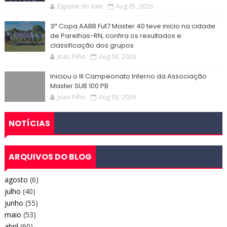
Esporte do Vale
Aug 05, 2026
3ª Copa AABB Fut7 Master 40 teve inicio na cidade
de Parelhas-RN, confira os resultados e
classificação dos grupos
Joao Filho
Aug 03, 2026
Iniciou o III Campeonato Interno da Associação
Master SUB 100 PB
Joao Filho
Aug 03, 2026
NOTÍCIAS
ARQUIVOS DO BLOG
agosto
(6)
julho
(40)
junho
(55)
maio
(53)
abril
(60)