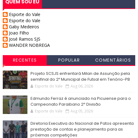
QUEM SOU EU
Esporte do Vale
Esporte do Vale
Gaby Medeiros
Joao Filho
José Ramos SJS
WANDER NOBREGA
RECENTES
POPULAR
COMENTÁRIOS
Projeto SCSJS enfrentará Milan de Assunção pela
semifinal do 2º Municipal de Futsal em Tenório-PB
Esporte do Vale
Aug 06, 2026
Edmundo Ferraz é anunciado na Picuiense para o
Campeonato Paraibano 2ª Divisão
Esporte do Vale
Aug 05, 2026
Diretoria Executiva do Nacional de Patos apresenta
prestação de contas e planejamento para as
próximas competições