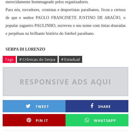
merecidamente homenageado pelos organizadores.
Para nós, torcedores, cronistas e desportistas paraibanos, ficou a certeza
de que o senhor PAULO FRANCINETE JUSTINO DE ARAÚJO, o
popular zagueiro PAULINHO, escreveu o seu nome com tintas douradas
e perpétuas na brilhante história do futebol paraibano.
SERPA DI LORENZO
Tags
# Crônicas do Serpa
# Estadual
RESPONSIVE ADS AQUI
TWEET
SHARE
PIN IT
WHATSAPP