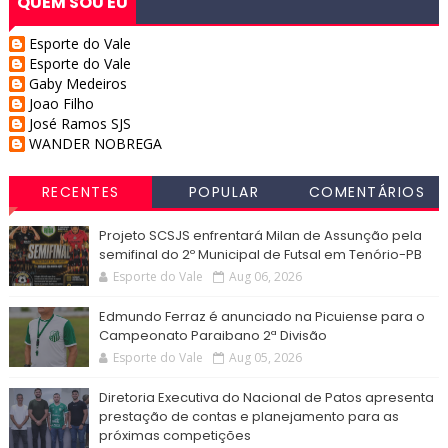
QUEM SOU EU
Esporte do Vale
Esporte do Vale
Gaby Medeiros
Joao Filho
José Ramos SJS
WANDER NOBREGA
RECENTES
POPULAR
COMENTÁRIOS
Projeto SCSJS enfrentará Milan de Assunção pela
semifinal do 2º Municipal de Futsal em Tenório-PB
Esporte do Vale
Aug 06, 2026
Edmundo Ferraz é anunciado na Picuiense para o
Campeonato Paraibano 2ª Divisão
Esporte do Vale
Aug 05, 2026
Diretoria Executiva do Nacional de Patos apresenta
prestação de contas e planejamento para as
próximas competições