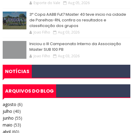
Esporte do Vale
Aug 05, 2026
3ª Copa AABB Fut7 Master 40 teve inicio na cidade
de Parelhas-RN, confira os resultados e
classificação dos grupos
Joao Filho
Aug 03, 2026
Iniciou o III Campeonato Interno da Associação
Master SUB 100 PB
Joao Filho
Aug 03, 2026
NOTÍCIAS
ARQUIVOS DO BLOG
agosto
(6)
julho
(40)
junho
(55)
maio
(53)
abril
(60)