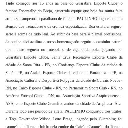
Tudo começou aos 16 anos na base do Guarabira Esporte Clube, o
famoso Espantalho do Brejo, aguerrida equipe que hoje faz muita falta
ao nosso campeonato paraibano de futebol. PAULINHO logo chamou a
atenção dos treinadores e da crônica especializada. Boa estatura, seguro,
sério e acima de tudo leal. Ao subir da base para o plantel profissional
da equipe alvi azulina o nosso homenageado seguiu o caminho natural
que muitos seguem no futebol, o de cigano da bola, jogando no
Guarabira Esporte Clube, Santa Cruz Recreativo Esporte Clube da
cidade de Santa Rita - PB, no Confiança Esporte Clube da cidade de
Sapé - PB, no Atalaia Esporte Clube da cidade de Bananeiras - PB, na
Associação Cultural e Desportiva Potyguar da cidade de Currais Novos -
RN, no Caicó Esporte Clube - RN, no Parnamirim Sport Club - RN, no
América Futebol Clube – RN, na Associação Sportiva Arapiraquense –
ASA, e no Esporte Clube Cruzeiro, ambos da cidade de Arapiraca -AL.
Durante todo esse período de atleta, PAULINHO conquistou três títulos,
a Taça Governador Wilson Leite Braga, jogando pelo Guarabira; foi
campeão do Torneio Início pela equipe do Caicó e Campeão do Torneio