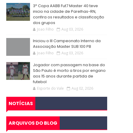
3ª Copa AABB Fut7 Master 40 teve
inicio na cidade de Parelhas-RN,
confira os resultados e classificação
dos grupos
Joao Filho
Aug 03, 2026
Iniciou o III Campeonato Interno da
Associação Master SUB 100 PB
Joao Filho
Aug 03, 2026
Jogador com passagem na base do
São Paulo é morto a tiros por engano
aos 15 anos durante partida de
futebol
Esporte do Vale
Aug 02, 2026
NOTÍCIAS
ARQUIVOS DO BLOG