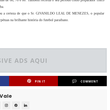
cadas de 60, 70 e 80. Também recorda o seu período como preparador físico
íba.
s, ficou a certeza de que o Sr. GIVANILDO LEAL DE MENEZES, o popular
étuas na brilhante história do futebol paraibano.
IVE ADS AQUI
PIN IT
COMMENT
 Vale