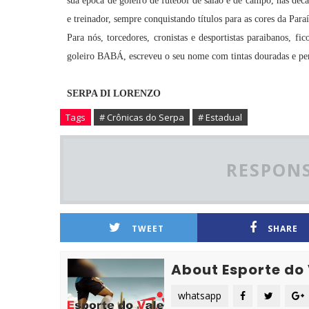
sua época de goleiro de futebol de salão e de campo, nas dé
e treinador, sempre conquistando títulos para as cores da Para
Para nós, torcedores, cronistas e desportistas paraibano
goleiro BABÁ, escreveu o seu nome com tintas douradas e perp
SERPA DI LORENZO
Tags
# Crônicas do Serpa
# Estadual
RESPONS
TWEET
SHARE
About Esporte do
whatsapp