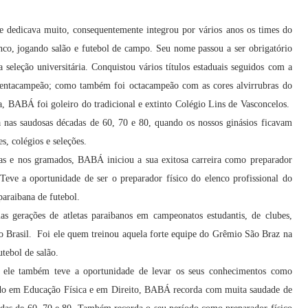
e dedicava muito, consequentemente integrou por vários anos os times do
co, jogando salão e futebol de campo. Seu nome passou a ser obrigatório
eleção universitária. Conquistou vários títulos estaduais seguidos com a
pentacampeão; como também foi octacampeão com as cores alvirrubras do
, BABÁ foi goleiro do tradicional e extinto Colégio Lins de Vasconcelos.
ta nas saudosas décadas de 60, 70 e 80, quando os nossos ginásios ficavam
s, colégios e seleções.
dras e nos gramados, BABÁ iniciou a sua exitosa carreira como preparador
Teve a oportunidade de ser o preparador físico do elenco profissional do
araibana de futebol.
 gerações de atletas paraibanos em campeonatos estudantis, de clubes,
 no Brasil. Foi ele quem treinou aquela forte equipe do Grêmio São Braz na
tebol de salão.
l, ele também teve a oportunidade de levar os seus conhecimentos como
ado em Educação Física e em Direito, BABÁ recorda com muita saudade de