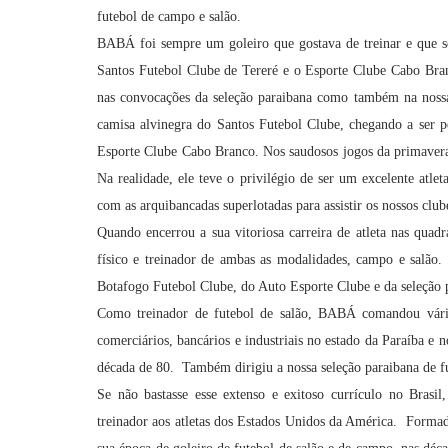
futebol de campo e salão.
BABÁ foi sempre um goleiro que gostava de treinar e que s
Santos Futebol Clube de Tereré e o Esporte Clube Cabo Bran
nas convocações da seleção paraibana como também na nossa s
camisa alvinegra do Santos Futebol Clube, chegando a ser 
Esporte Clube Cabo Branco. Nos saudosos jogos da primavera
Na realidade, ele teve o privilégio de ser um excelente atle
com as arquibancadas superlotadas para assistir os nossos clube
Quando encerrou a sua vitoriosa carreira de atleta nas qua
físico e treinador de ambas as modalidades, campo e salão. 
Botafogo Futebol Clube, do Auto Esporte Clube e da seleção p
Como treinador de futebol de salão, BABÁ comandou várias
comerciários, bancários e industriais no estado da Paraíba e
década de 80. Também dirigiu a nossa seleção paraibana de fu
Se não bastasse esse extenso e exitoso currículo no Brasi
treinador aos atletas dos Estados Unidos da América. Form