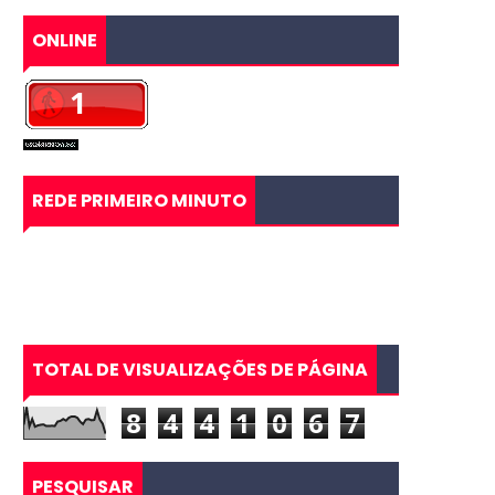
ONLINE
REDE PRIMEIRO MINUTO
TOTAL DE VISUALIZAÇÕES DE PÁGINA
8
4
4
1
0
6
7
PESQUISAR