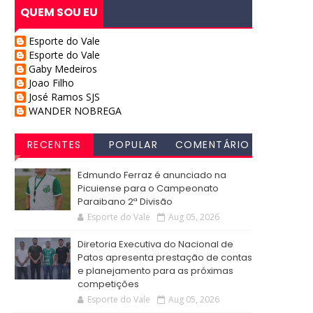
QUEM SOU EU
Esporte do Vale
Esporte do Vale
Gaby Medeiros
Joao Filho
José Ramos SJS
WANDER NOBREGA
RECENTES
POPULAR
COMENTÁRIO
S
Edmundo Ferraz é anunciado na
Picuiense para o Campeonato
Paraibano 2ª Divisão
Esporte do Vale
Aug 05, 2026
Diretoria Executiva do Nacional de
Patos apresenta prestação de contas
e planejamento para as próximas
competições
Esporte do Vale
Aug 05, 2026