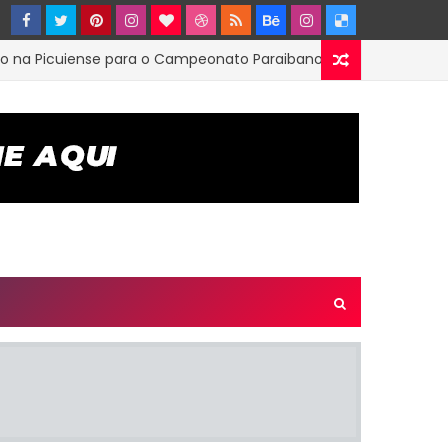
cuiense para o Campeonato Paraibano 2ª Divisão
EST