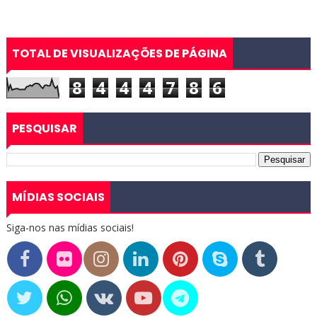
TOTAL DE VISUALIZAÇÕES DE PÁGINA
8
4
4
4
7
8
6
PESQUISAR
MÍDIAS SOCIAIS
Siga-nos nas mídias sociais!