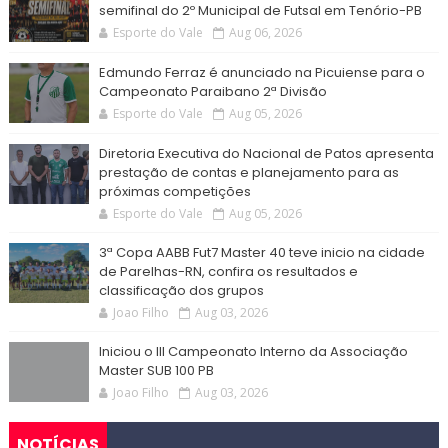
semifinal do 2º Municipal de Futsal em Tenório-PB
Esporte do Vale
Aug 06, 2026
Edmundo Ferraz é anunciado na Picuiense para o
Campeonato Paraibano 2ª Divisão
Esporte do Vale
Aug 05, 2026
Diretoria Executiva do Nacional de Patos apresenta
prestação de contas e planejamento para as
próximas competições
Esporte do Vale
Aug 05, 2026
3ª Copa AABB Fut7 Master 40 teve inicio na cidade
de Parelhas-RN, confira os resultados e
classificação dos grupos
Joao Filho
Aug 03, 2026
Iniciou o III Campeonato Interno da Associação
Master SUB 100 PB
Joao Filho
Aug 03, 2026
NOTÍCIAS