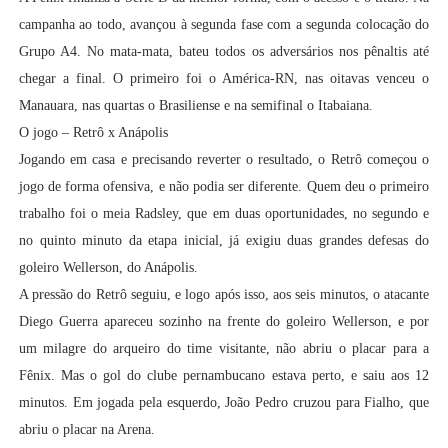
campanha ao todo, avançou à segunda fase com a segunda colocação do
Grupo A4. No mata-mata, bateu todos os adversários nos pênaltis até
chegar a final. O primeiro foi o América-RN, nas oitavas venceu o
Manauara, nas quartas o Brasiliense e na semifinal o Itabaiana.
O jogo – Retrô x Anápolis
Jogando em casa e precisando reverter o resultado, o Retrô começou o
jogo de forma ofensiva, e não podia ser diferente. Quem deu o primeiro
trabalho foi o meia Radsley, que em duas oportunidades, no segundo e
no quinto minuto da etapa inicial, já exigiu duas grandes defesas do
goleiro Wellerson, do Anápolis.
A pressão do Retrô seguiu, e logo após isso, aos seis minutos, o atacante
Diego Guerra apareceu sozinho na frente do goleiro Wellerson, e por
um milagre do arqueiro do time visitante, não abriu o placar para a
Fênix. Mas o gol do clube pernambucano estava perto, e saiu aos 12
minutos. Em jogada pela esquerdo, João Pedro cruzou para Fialho, que
abriu o placar na Arena.