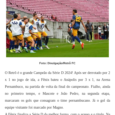
Foto: Divulgação/Retrô FC
O Retrô é o grande Campeão da Série D 2024! Após ser derrotado por 2
x 1 no jogo de ida, a Fênix bateu o Anápolis por 3 x 1, na Arena
Pernambuco, na partida de volta da final do campeonato. Fialho, ainda
no primeiro tempo, e Mascote e João Pedro, na segunda etapa,
marcaram os gols que consagram o time pernambucano. Já o gol da
equipe visitante foi marcado por Magno.
A Fênix finaliza a Série D da melhor forma, com o acesso e o titulo. Na