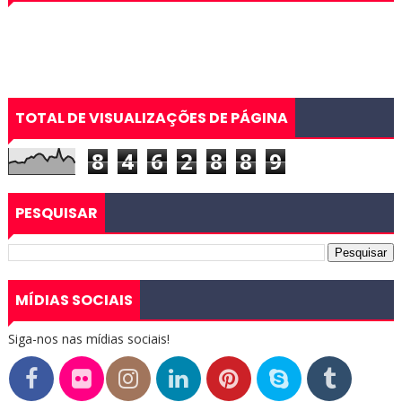
TOTAL DE VISUALIZAÇÕES DE PÁGINA
8
4
6
2
8
8
9
PESQUISAR
MÍDIAS SOCIAIS
Siga-nos nas mídias sociais!