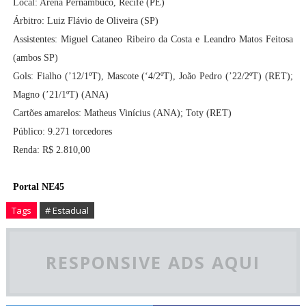
Local: Arena Pernambuco, Recife (PE)
Árbitro: Luiz Flávio de Oliveira (SP)
Assistentes: Miguel Cataneo Ribeiro da Costa e Leandro Matos Feitosa
(ambos SP)
Gols: Fialho (’12/1ºT), Mascote (‘4/2ºT), João Pedro (’22/2ºT) (RET);
Magno (’21/1ºT) (ANA)
Cartões amarelos: Matheus Vinícius (ANA); Toty (RET)
Público: 9.271 torcedores
Renda: R$ 2.810,00
Portal NE45
Tags
# Estadual
RESPONSIVE ADS AQUI