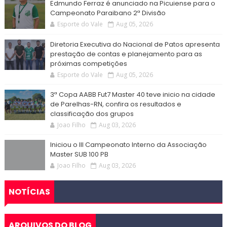
Edmundo Ferraz é anunciado na Picuiense para o
Campeonato Paraibano 2ª Divisão
Esporte do Vale
Aug 05, 2026
Diretoria Executiva do Nacional de Patos apresenta
prestação de contas e planejamento para as
próximas competições
Esporte do Vale
Aug 05, 2026
3ª Copa AABB Fut7 Master 40 teve inicio na cidade
de Parelhas-RN, confira os resultados e
classificação dos grupos
Joao Filho
Aug 03, 2026
Iniciou o III Campeonato Interno da Associação
Master SUB 100 PB
Joao Filho
Aug 03, 2026
NOTÍCIAS
ARQUIVOS DO BLOG