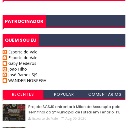
PATROCINADOR
QUEM SOU EU
Esporte do Vale
Esporte do Vale
Gaby Medeiros
Joao Filho
José Ramos SJS
WANDER NOBREGA
RECENTES
POPULAR
COMENTÁRIOS
Projeto SCSJS enfrentará Milan de Assunção pela
semifinal do 2º Municipal de Futsal em Tenório-PB
Esporte do Vale
Aug 06, 2026