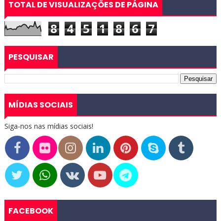
TOTAL DE VISUALIZAÇÕES DE PÁGINA
8
4
5
1
8
6
7
PESQUISAR
MÍDIAS SOCIAIS
Siga-nos nas mídias sociais!
FACEBOOK