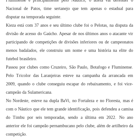
Fluminense e principalmente pelo Náutico, o atleta vai defender o
Nacional de Patos, time sertanejo que tem apenas o estadual para
disputar na temporada seguinte.
Kieza está com 37 anos e seu último clube foi o Pelotas, na disputa da
divisão de acesso do Gaúcho. Apesar de nos últimos anos o atacante vir
participando de competições de divisões inferiores ou de campeonatos
menos badalados, ele construiu um nome e uma história na elite do
futebol brasileiro.
Passou por clubes como Cruzeiro, São Paulo, Botafogo e Fluminense.
Pelo Tricolor das Laranjeiras esteve na campanha da arrancada em
2009, quando o clube conseguiu escapar do rebaixamento, e foi vice-
campeão da Sulamericana.
No Nordeste, esteve na dupla BaVi, no Fortaleza e no Floresta, mas é
com o Náutico que ele tem grande identificação, pois defendeu a camisa
do Timbu por seis temporadas, sendo a última em 2022. No ano
anterior ele foi campeão pernambucano pelo clube, além de artilheiro da
competição.