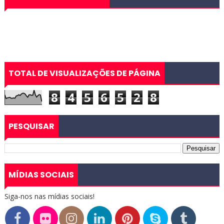
TOTAL DE VISUALIZAÇÕES DE PÁGINA
8
4
5
6
5
2
8
PESQUISAR
MÍDIAS SOCIAIS
Siga-nos nas mídias sociais!