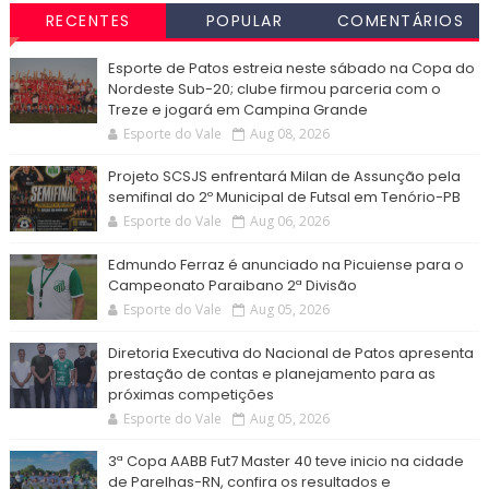
RECENTES
POPULAR
COMENTÁRIOS
Esporte de Patos estreia neste sábado na Copa do
Nordeste Sub-20; clube firmou parceria com o
Treze e jogará em Campina Grande
Esporte do Vale
Aug 08, 2026
Projeto SCSJS enfrentará Milan de Assunção pela
semifinal do 2º Municipal de Futsal em Tenório-PB
Esporte do Vale
Aug 06, 2026
Edmundo Ferraz é anunciado na Picuiense para o
Campeonato Paraibano 2ª Divisão
Esporte do Vale
Aug 05, 2026
Diretoria Executiva do Nacional de Patos apresenta
prestação de contas e planejamento para as
próximas competições
Esporte do Vale
Aug 05, 2026
3ª Copa AABB Fut7 Master 40 teve inicio na cidade
de Parelhas-RN, confira os resultados e