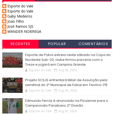
Esporte do Vale
Esporte do Vale
Gaby Medeiros
Joao Filho
José Ramos SJS
WANDER NOBREGA
RECENTES
POPULAR
COMENTÁRIOS
Esporte de Patos estreia neste sábado na Copa do
Nordeste Sub-20; clube firmou parceria com o
Treze e jogará em Campina Grande
Esporte do Vale
Aug 08, 2026
Projeto SCSJS enfrentará Milan de Assunção pela
semifinal do 2º Municipal de Futsal em Tenório-PB
Esporte do Vale
Aug 06, 2026
Edmundo Ferraz é anunciado na Picuiense para o
Campeonato Paraibano 2ª Divisão
Esporte do Vale
Aug 05, 2026