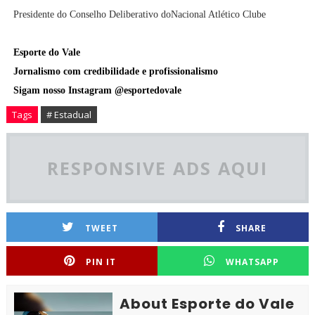
Presidente do Conselho Deliberativo do​Nacional Atlético Clube
E
sporte do Vale
Jornalismo com credibilidade e profissionalismo
Sigam nosso Instagram @esportedovale
Tags
# Estadual
RESPONSIVE ADS AQUI
TWEET
SHARE
PIN IT
WHATSAPP
About Esporte do Vale