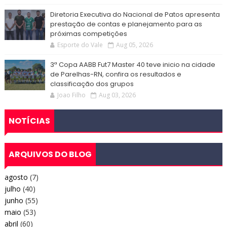
Diretoria Executiva do Nacional de Patos apresenta
prestação de contas e planejamento para as
próximas competições
Esporte do Vale
Aug 05, 2026
3ª Copa AABB Fut7 Master 40 teve inicio na cidade
de Parelhas-RN, confira os resultados e
classificação dos grupos
Joao Filho
Aug 03, 2026
NOTÍCIAS
ARQUIVOS DO BLOG
agosto
(7)
julho
(40)
junho
(55)
maio
(53)
abril
(60)