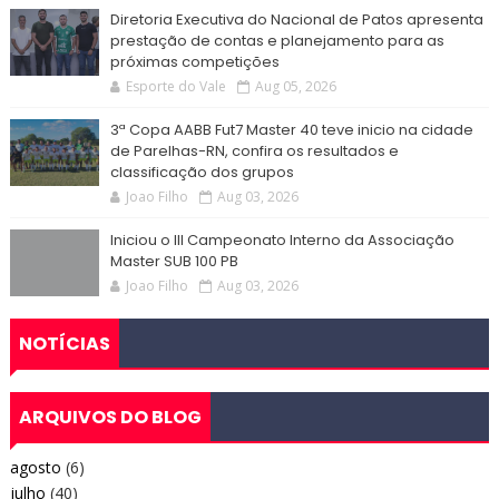
Diretoria Executiva do Nacional de Patos apresenta
prestação de contas e planejamento para as
próximas competições
Esporte do Vale
Aug 05, 2026
3ª Copa AABB Fut7 Master 40 teve inicio na cidade
de Parelhas-RN, confira os resultados e
classificação dos grupos
Joao Filho
Aug 03, 2026
Iniciou o III Campeonato Interno da Associação
Master SUB 100 PB
Joao Filho
Aug 03, 2026
NOTÍCIAS
ARQUIVOS DO BLOG
agosto
(6)
julho
(40)