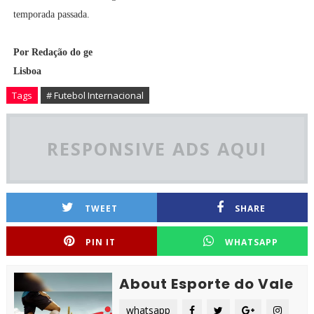
temporada passada.
Por Redação do ge
Lisboa
Tags
# Futebol Internacional
RESPONSIVE ADS AQUI
TWEET
SHARE
PIN IT
WHATSAPP
About Esporte do Vale
whatsapp