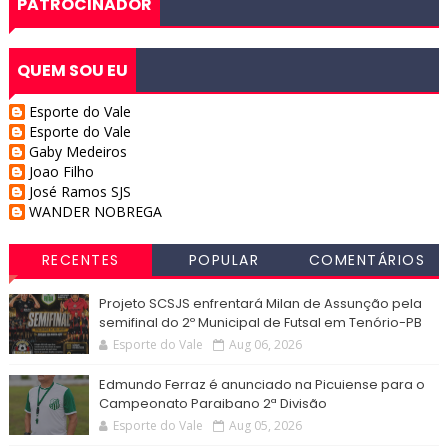
PATROCINADOR
QUEM SOU EU
Esporte do Vale
Esporte do Vale
Gaby Medeiros
Joao Filho
José Ramos SJS
WANDER NOBREGA
RECENTES
POPULAR
COMENTÁRIOS
Projeto SCSJS enfrentará Milan de Assunção pela
semifinal do 2º Municipal de Futsal em Tenório-PB
Esporte do Vale
Aug 06, 2026
Edmundo Ferraz é anunciado na Picuiense para o
Campeonato Paraibano 2ª Divisão
Esporte do Vale
Aug 05, 2026