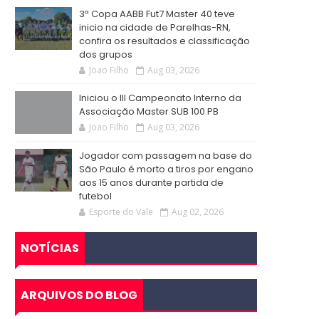
3ª Copa AABB Fut7 Master 40 teve
inicio na cidade de Parelhas-RN,
confira os resultados e classificação
dos grupos
Joao Filho
Aug 03, 2026
Iniciou o III Campeonato Interno da
Associação Master SUB 100 PB
Joao Filho
Aug 03, 2026
Jogador com passagem na base do
São Paulo é morto a tiros por engano
aos 15 anos durante partida de
futebol
Esporte do Vale
Aug 02, 2026
NOTÍCIAS
ARQUIVOS DO BLOG