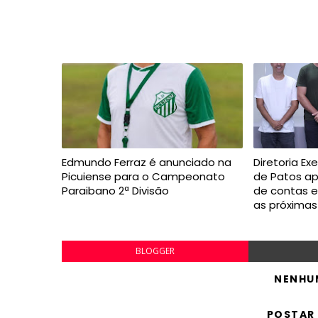
Edmundo Ferraz é anunciado na
Diretoria Ex
Picuiense para o Campeonato
de Patos a
Paraibano 2ª Divisão
de contas 
as próxima
BLOGGER
NENHU
POSTAR