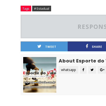
Tags
# Estadual
RESPONS
TWEET
SHARE
About Esporte do
whatsapp