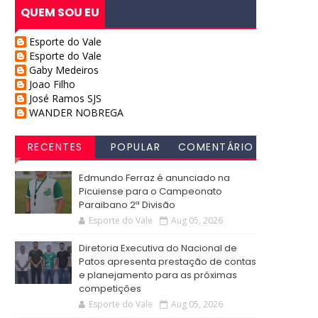
QUEM SOU EU
Esporte do Vale
Esporte do Vale
Gaby Medeiros
Joao Filho
José Ramos SJS
WANDER NOBREGA
RECENTES
POPULAR
COMENTÁRIO
S
Edmundo Ferraz é anunciado na
Picuiense para o Campeonato
Paraibano 2ª Divisão
Esporte do Vale
Aug 05, 2026
Diretoria Executiva do Nacional de
Patos apresenta prestação de contas
e planejamento para as próximas
competições
Esporte do Vale
Aug 05, 2026