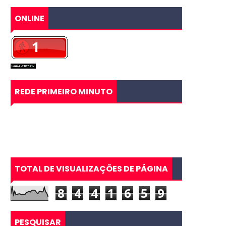
ONLINE
REDE PRIMEIRO MINUTO
TOTAL DE VISUALIZAÇÕES DE PÁGINA
8
4
4
1
6
5
9
PESQUISAR