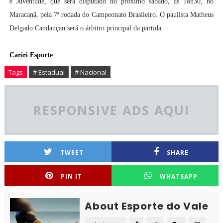
e Juventude, que será disputado no próximo sábado, às 18h30, no
Maracanã, pela 7ª rodada do Campeonato Brasileiro. O paulista Matheus
Delgado Candançan será o árbitro principal da partida.
Cariri Esporte
Tags
# Estadual
# Nacional
RESPONSIVE ADS AQUI
TWEET
SHARE
PIN IT
WHATSAPP
About Esporte do Vale