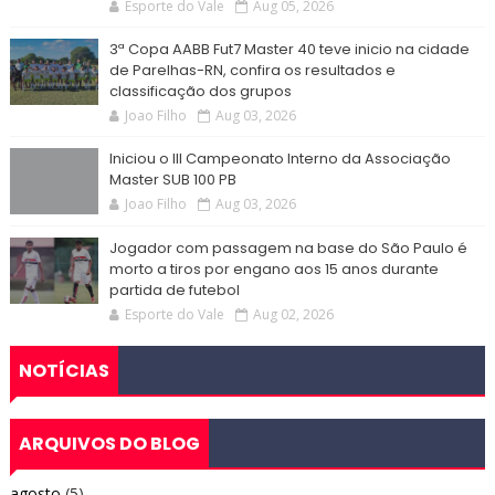
Esporte do Vale
Aug 05, 2026
3ª Copa AABB Fut7 Master 40 teve inicio na cidade
de Parelhas-RN, confira os resultados e
classificação dos grupos
Joao Filho
Aug 03, 2026
Iniciou o III Campeonato Interno da Associação
Master SUB 100 PB
Joao Filho
Aug 03, 2026
Jogador com passagem na base do São Paulo é
morto a tiros por engano aos 15 anos durante
partida de futebol
Esporte do Vale
Aug 02, 2026
NOTÍCIAS
ARQUIVOS DO BLOG
agosto
(5)