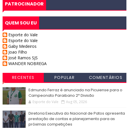
PATROCINADOR
QUEM SOU EU
Esporte do Vale
Esporte do Vale
Gaby Medeiros
Joao Filho
José Ramos SJS
WANDER NOBREGA
RECENTES
POPULAR
COMENTÁRIOS
Edmundo Ferraz é anunciado na Picuiense para o
Campeonato Paraibano 2ª Divisão
Esporte do Vale
Aug 05, 2026
Diretoria Executiva do Nacional de Patos apresenta
prestação de contas e planejamento para as
próximas competições