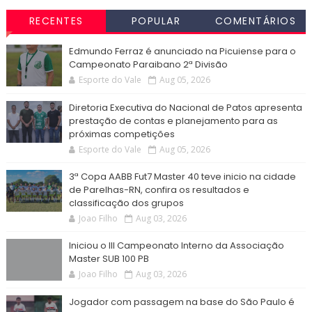
RECENTES
POPULAR
COMENTÁRIOS
Edmundo Ferraz é anunciado na Picuiense para o
Campeonato Paraibano 2ª Divisão
Esporte do Vale
Aug 05, 2026
Diretoria Executiva do Nacional de Patos apresenta
prestação de contas e planejamento para as
próximas competições
Esporte do Vale
Aug 05, 2026
3ª Copa AABB Fut7 Master 40 teve inicio na cidade
de Parelhas-RN, confira os resultados e
classificação dos grupos
Joao Filho
Aug 03, 2026
Iniciou o III Campeonato Interno da Associação
Master SUB 100 PB
Joao Filho
Aug 03, 2026
Jogador com passagem na base do São Paulo é