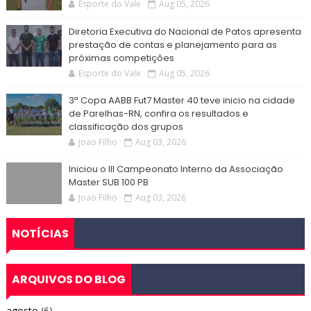
Esporte do Vale
Aug 05, 2026
Diretoria Executiva do Nacional de Patos apresenta
prestação de contas e planejamento para as
próximas competições
Esporte do Vale
Aug 05, 2026
3ª Copa AABB Fut7 Master 40 teve inicio na cidade
de Parelhas-RN, confira os resultados e
classificação dos grupos
Joao Filho
Aug 03, 2026
Iniciou o III Campeonato Interno da Associação
Master SUB 100 PB
Joao Filho
Aug 03, 2026
NOTÍCIAS
ARQUIVOS DO BLOG
agosto
(6)