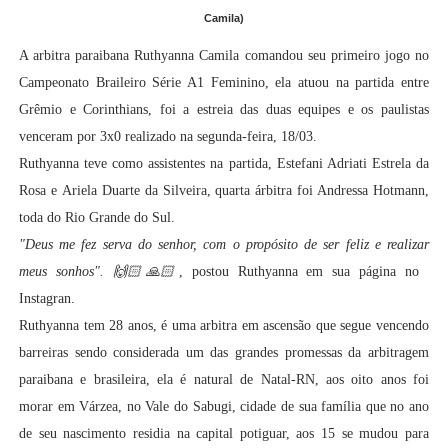
Camila)
A arbitra paraibana Ruthyanna Camila comandou seu primeiro jogo no
Campeonato Braileiro Série A1 Feminino, ela atuou na partida entre
Grêmio e Corinthians, foi a estreia das duas equipes e os paulistas
venceram por 3x0 realizado na segunda-feira, 18/03.
Ruthyanna teve como assistentes na partida, Estefani Adriati Estrela da
Rosa e
Ariela Duarte da Silveira, q
uarta árbitra foi Andressa Hotmann,
toda do Rio Grande do Sul.
"Deus me fez serva do senhor, com o propósito de ser feliz e realizar
meus sonhos". 🙌🏻🙏🏻
, postou Ruthyanna em sua página no
Instagran.
Ruthyanna tem 28 anos, é uma arbitra em ascensão que segue vencendo
barreiras sendo considerada um das grandes promessas da arbitragem
paraibana e brasileira, ela é natural de Natal-RN, aos oito anos foi
morar em Várzea, no Vale do Sabugi, cidade de sua família que no ano
de seu nascimento residia na capital potiguar, aos 15 se mudou para