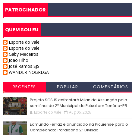
PATROCINADOR
QUEM SOU EU
Esporte do Vale
Esporte do Vale
Gaby Medeiros
Joao Filho
José Ramos SJS
WANDER NOBREGA
RECENTES
POPULAR
COMENTÁRIOS
Projeto SCSJS enfrentará Milan de Assunção pela
semifinal do 2º Municipal de Futsal em Tenório-PB
Esporte do Vale
Aug 06, 2026
Edmundo Ferraz é anunciado na Picuiense para o
Campeonato Paraibano 2ª Divisão