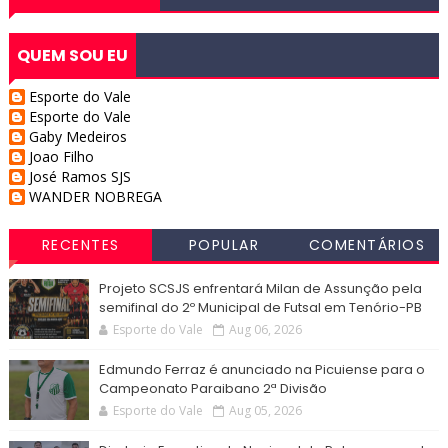
QUEM SOU EU
Esporte do Vale
Esporte do Vale
Gaby Medeiros
Joao Filho
José Ramos SJS
WANDER NOBREGA
RECENTES
POPULAR
COMENTÁRIOS
Projeto SCSJS enfrentará Milan de Assunção pela
semifinal do 2º Municipal de Futsal em Tenório-PB
Esporte do Vale
Aug 06, 2026
Edmundo Ferraz é anunciado na Picuiense para o
Campeonato Paraibano 2ª Divisão
Esporte do Vale
Aug 05, 2026