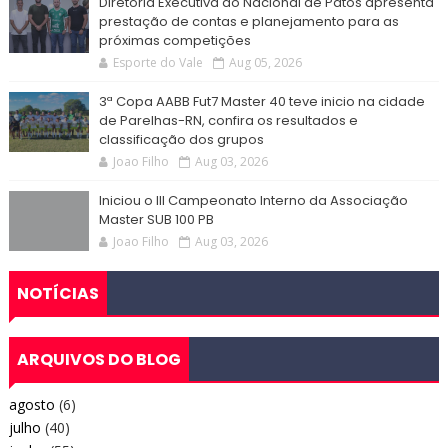
Diretoria Executiva do Nacional de Patos apresenta
prestação de contas e planejamento para as
próximas competições
Esporte do Vale
Aug 05, 2026
3ª Copa AABB Fut7 Master 40 teve inicio na cidade
de Parelhas-RN, confira os resultados e
classificação dos grupos
Joao Filho
Aug 03, 2026
Iniciou o III Campeonato Interno da Associação
Master SUB 100 PB
Joao Filho
Aug 03, 2026
NOTÍCIAS
ARQUIVOS DO BLOG
agosto
(6)
julho
(40)