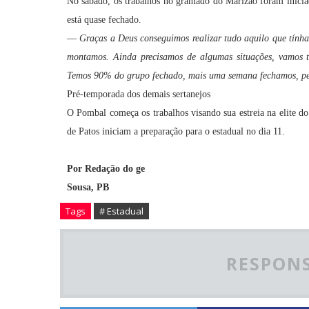
No sábado, os trabalhos no gramado do Marizão foram inicia
está quase fechado.
—
Graças a Deus conseguimos realizar tudo aquilo que tínha
montamos. Ainda precisamos de algumas situações, vamos t
Temos 90% do grupo fechado, mais uma semana fechamos, pe
Pré-temporada dos demais sertanejos
O Pombal começa os trabalhos visando sua estreia na elite do
de Patos iniciam a preparação para o estadual no dia 11.
Por Redação do ge
Sousa, PB
Tags
# Estadual
RESPONS