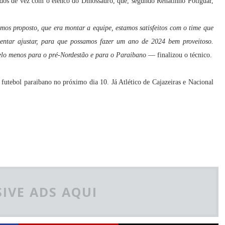
dos de vez com o elenco do Dinossauro, que, segundo Renatinho Potiguar,
mos proposto, que era montar a equipe, estamos satisfeitos com o time que
entar ajustar, para que possamos fazer um ano de 2024 bem proveitoso.
lo menos para o pré-Nordestão e para o Paraibano
— finalizou o técnico.
 futebol paraibano no próximo dia 10. Já Atlético de Cajazeiras e Nacional
IVE ADS AQUI