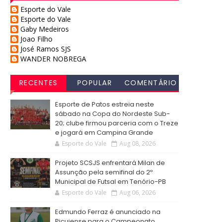
Esporte do Vale
Esporte do Vale
Gaby Medeiros
Joao Filho
José Ramos SJS
WANDER NOBREGA
RECENTES
POPULAR
COMENTÁRIO
S
Esporte de Patos estreia neste
sábado na Copa do Nordeste Sub-
20; clube firmou parceria com o Treze
e jogará em Campina Grande
Esporte do Vale
Aug 08, 2026
Projeto SCSJS enfrentará Milan de
Assunção pela semifinal do 2º
Municipal de Futsal em Tenório-PB
Esporte do Vale
Aug 06, 2026
Edmundo Ferraz é anunciado na
Picuiense para o Campeonato