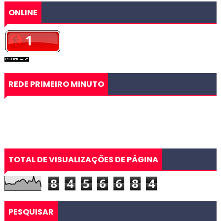
ONLINE
REDE PRIMEIRO MINUTO
TOTAL DE VISUALIZAÇÕES DE PÁGINA
8
4
5
6
6
8
4
PESQUISAR