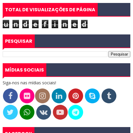
TOTAL DE VISUALIZAÇÕES DE PÁGINA
u
n
d
e
f
i
n
e
d
PESQUISAR
MÍDIAS SOCIAIS
Siga-nos nas mídias sociais!