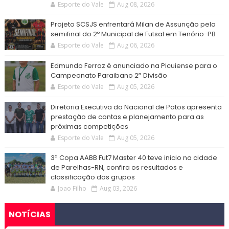
Esporte do Vale
Aug 08, 2026
Projeto SCSJS enfrentará Milan de Assunção pela
semifinal do 2º Municipal de Futsal em Tenório-PB
Esporte do Vale
Aug 06, 2026
Edmundo Ferraz é anunciado na Picuiense para o
Campeonato Paraibano 2ª Divisão
Esporte do Vale
Aug 05, 2026
Diretoria Executiva do Nacional de Patos apresenta
prestação de contas e planejamento para as
próximas competições
Esporte do Vale
Aug 05, 2026
3ª Copa AABB Fut7 Master 40 teve inicio na cidade
de Parelhas-RN, confira os resultados e
classificação dos grupos
Joao Filho
Aug 03, 2026
NOTÍCIAS