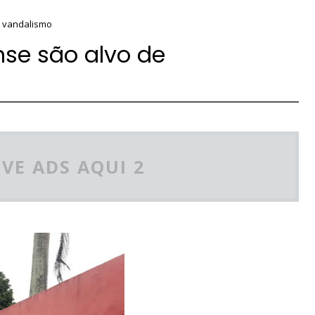
e vandalismo
nse são alvo de
VE ADS AQUI 2