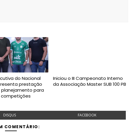
ecutiva do Nacional
Iniciou o III Campeonato Interno
presenta prestação
da Associação Master SUB 100 PB
e planejamento para
s competições
DISQUS
FACEBOOK
M COMENTÁRIO: