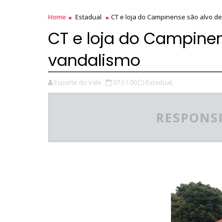
Home
Estadual
CT e loja do Campinense são alvo d
CT e loja do Campine
vandalismo
Esporte do Vale
07:51:00
Estadual,
RESPONSI