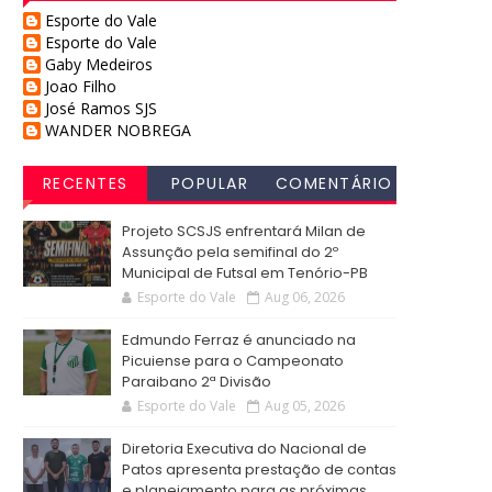
Esporte do Vale
Esporte do Vale
Gaby Medeiros
Joao Filho
José Ramos SJS
WANDER NOBREGA
RECENTES
POPULAR
COMENTÁRIO
S
Projeto SCSJS enfrentará Milan de
Assunção pela semifinal do 2º
Municipal de Futsal em Tenório-PB
Esporte do Vale
Aug 06, 2026
Edmundo Ferraz é anunciado na
Picuiense para o Campeonato
Paraibano 2ª Divisão
Esporte do Vale
Aug 05, 2026
Diretoria Executiva do Nacional de
Patos apresenta prestação de contas
e planejamento para as próximas