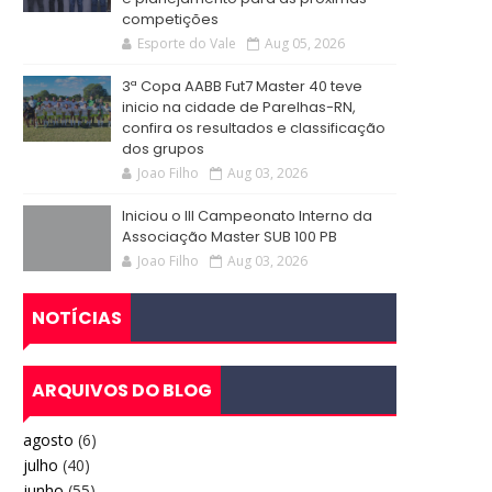
competições
Esporte do Vale
Aug 05, 2026
3ª Copa AABB Fut7 Master 40 teve
inicio na cidade de Parelhas-RN,
confira os resultados e classificação
dos grupos
Joao Filho
Aug 03, 2026
Iniciou o III Campeonato Interno da
Associação Master SUB 100 PB
Joao Filho
Aug 03, 2026
NOTÍCIAS
ARQUIVOS DO BLOG
agosto
(6)
julho
(40)
junho
(55)