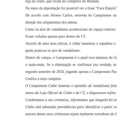
loja do clube, que ficam no complexo do Renatão.
No meio da depredação foi possível ver a frase "Fora Danylo",
De acordo com Afonso Carlos, setorista do Campinense na
direção dos alojamentos dos atletas.
Como os atos de vandalismo aconteceram no espaço externo d
ficam voltadas apenas para dentro do CT.
Através de uma nota oficial, o clube lamentou e repudiou o o
quem praticou os atos de vandalismo.
Dentro de campo, o Campinense é o atual vice-lanterna do Gr
o mata-mata. Se a eliminação se confirmar (na verdade, se
segundo semestre de 2024, jogando apenas o Campeonato Para
Confira a nota completa
O Campinense Clube lamenta o episódio de vandalismo feito
muros da Loja Oficial do Clube e do CT, e dispararam rojões
Condenamos o ato criminoso, informamos que ninguém foi at
Clube está adotando providências para identificar e punir o
autores destes atos criminosos sejam realmente torcedores do