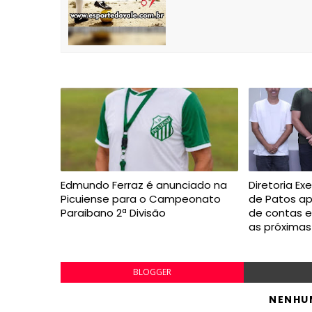
Edmundo Ferraz é anunciado na
Diretoria Ex
Picuiense para o Campeonato
de Patos a
Paraibano 2ª Divisão
de contas 
as próxima
BLOGGER
NENHU