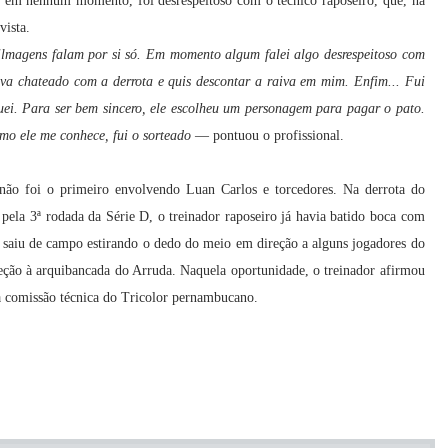
, em nenhum momento, foi desrespeitoso com o técnico raposeiro, que, na
vista.
ilmagens falam por si só. Em momento algum falei algo desrespeitoso com
tava chateado com a derrota e quis descontar a raiva em mim. Enfim... Fui
ei. Para ser bem sincero, ele escolheu um personagem para pagar o pato.
mo ele me conhece, fui o sorteado
— pontuou o profissional.
 não foi o primeiro envolvendo Luan Carlos e torcedores. Na derrota do
pela 3ª rodada da Série D, o treinador raposeiro já havia batido boca com
r saiu de campo estirando o dedo do meio em direção a alguns jogadores do
ção à arquibancada do Arruda. Naquela oportunidade, o treinador afirmou
a comissão técnica do Tricolor pernambucano.