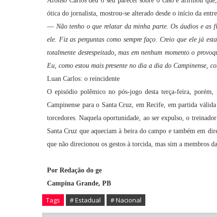
Afonso Carlos deu o seu parecer sobre o caso e afirmou que
ótica do jornalista, mostrou-se alterado desde o início da entre
—
Não tenho o que relatar da minha parte. Os áudios e as f
ele. Fiz as perguntas como sempre faço. Creio que ele já es
totalmente desrespeitado, mas em nenhum momento o provoqu
Eu, como estou mais presente no dia a dia do Campinense, co
Luan Carlos: o reincidente
O episódio polêmico no pós-jogo desta terça-feira, porém,
Campinense para o Santa Cruz, em Recife, em partida válida 
torcedores. Naquela oportunidade, ao ser expulso, o treinado
Santa Cruz que aqueciam à beira do campo e também em dire
que não direcionou os gestos à torcida, mas sim a membros d
Por Redação do ge
Campina Grande, PB
Tags
# Estadual
# Nacional