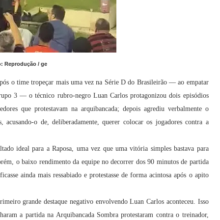
: Reprodução / ge
Após o time tropeçar mais uma vez na Série D do Brasileirão — ao empatar
upo 3 — o técnico rubro-negro Luan Carlos protagonizou dois episódios
edores que protestavam na arquibancada; depois agrediu verbalmente o
, acusando-o de, deliberadamente, querer colocar os jogadores contra a
ltado ideal para a Raposa, uma vez que uma vitória simples bastava para
Porém, o baixo rendimento da equipe no decorrer dos 90 minutos de partida
ficasse ainda mais ressabiado e protestasse de forma acintosa após o apito
rimeiro grande destaque negativo envolvendo Luan Carlos aconteceu. Isso
nharam a partida na Arquibancada Sombra protestaram contra o treinador,