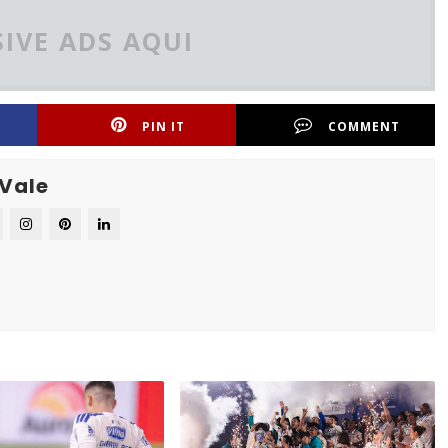
IVE ADS AQUI
PIN IT
COMMENT
 Vale