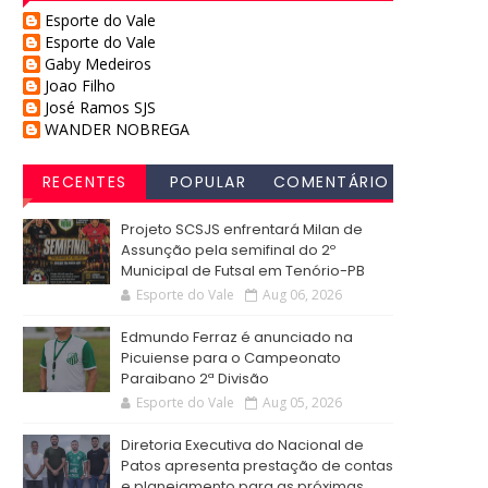
Esporte do Vale
Esporte do Vale
Gaby Medeiros
Joao Filho
José Ramos SJS
WANDER NOBREGA
RECENTES
POPULAR
COMENTÁRIO
S
Projeto SCSJS enfrentará Milan de
Assunção pela semifinal do 2º
Municipal de Futsal em Tenório-PB
Esporte do Vale
Aug 06, 2026
Edmundo Ferraz é anunciado na
Picuiense para o Campeonato
Paraibano 2ª Divisão
Esporte do Vale
Aug 05, 2026
Diretoria Executiva do Nacional de
Patos apresenta prestação de contas
e planejamento para as próximas