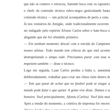
que não se conteve e retrucou, batendo boca com os raposeiros
o chefe da comissão técnica rubro-negra gesticulando bast
comissão técnica — um policial acompanhou de perto a cena.
Já nos vestiários do Amigão, onde tradicionalmente ocorrem 
ser indagado pelo repórter Afonso Carlos sobre o bate-boca 
alegando que ele foi ofendido primeiro.
—
Em nenhum momento discuti com a torcida do Campinense
nossos atletas. Todo mundo tem ciência do que está acont
desrespeitando o tempo todo. Precisamos parar com essa ve
respeitem também
— disse o técnico.
Logo em seguida, Luan Carlos perdeu a linha e, aumenta
deliberadamente, trabalhar para criar um clima ruim dentro 
—
Tem que parar de achar que no futebol pode se xingar as
mundo pode falar o que quiser. A gente vive disso. Damos o s
besteira. Você principalmente, Afonso (Carlos). Você fala muit
Após a tensão do momento, a coletiva de imprensa foi encerr