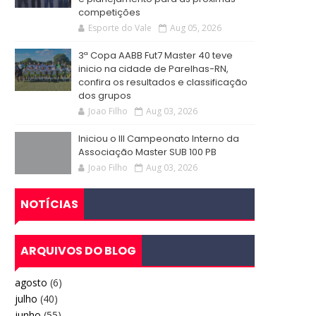
competições
Esporte do Vale
Aug 05, 2026
3ª Copa AABB Fut7 Master 40 teve
inicio na cidade de Parelhas-RN,
confira os resultados e classificação
dos grupos
Joao Filho
Aug 03, 2026
Iniciou o III Campeonato Interno da
Associação Master SUB 100 PB
Joao Filho
Aug 03, 2026
NOTÍCIAS
ARQUIVOS DO BLOG
agosto
(6)
julho
(40)
junho
(55)