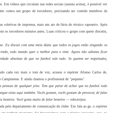
. Em vídeos que circulam nas redes sociais (assista acima), é possível ver
ante contra um grupo de torcedores, precisando ser contido membros da
as coletivas de imprensa, mais um ato de fúria do técnico raposeiro. Após
com os torcedores minutos antes, Luan criticou o grupo com quem discutiu,
. Eu discuti com uma meia dúzia que todos os jogos estão xingando os
ecendo, todo mundo quer o melhor para o time. Agora não adianta ficar
rdade absoluta de que no futebol vale tudo. Se querem ser respeitados,
ndo cada vez mais o tom de voz, acusou o repórter Afonso Carlos de,
do Campinense. E ainda chamou o profissional de "pequeno".
 pessoas de qualquer jeito. Tem que parar de achar que no futebol todo
angue nisso aqui também. Vocês gostam, vocês gostam de provocar, de falar
a besteira. Você gosta muito de falar besteira
— esbravejou.
ada pelo departamento de comunicação do clube. Em fala ao ge, o repórter