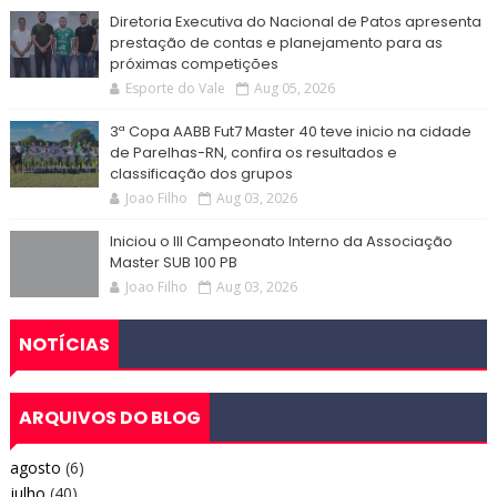
Diretoria Executiva do Nacional de Patos apresenta
prestação de contas e planejamento para as
próximas competições
Esporte do Vale
Aug 05, 2026
3ª Copa AABB Fut7 Master 40 teve inicio na cidade
de Parelhas-RN, confira os resultados e
classificação dos grupos
Joao Filho
Aug 03, 2026
Iniciou o III Campeonato Interno da Associação
Master SUB 100 PB
Joao Filho
Aug 03, 2026
NOTÍCIAS
ARQUIVOS DO BLOG
agosto
(6)
julho
(40)