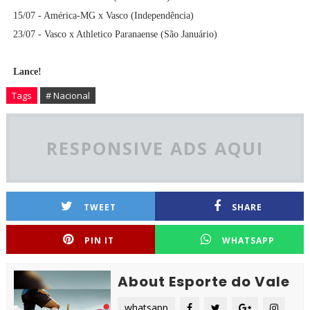
15/07 - América-MG x Vasco (Independência)
23/07 - Vasco x Athletico Paranaense (São Januário)
Lance!
Tags
# Nacional
RESPONSIVE ADS AQUI
TWEET
SHARE
PIN IT
WHATSAPP
About Esporte do Vale
whatsapp