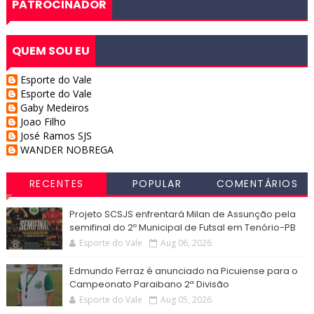
PATROCINADOR
QUEM SOU EU
Esporte do Vale
Esporte do Vale
Gaby Medeiros
Joao Filho
José Ramos SJS
WANDER NOBREGA
RECENTES
POPULAR
COMENTÁRIOS
Projeto SCSJS enfrentará Milan de Assunção pela
semifinal do 2º Municipal de Futsal em Tenório-PB
Esporte do Vale
Aug 06, 2026
Edmundo Ferraz é anunciado na Picuiense para o
Campeonato Paraibano 2ª Divisão
Esporte do Vale
Aug 05, 2026