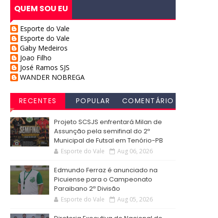
QUEM SOU EU
Esporte do Vale
Esporte do Vale
Gaby Medeiros
Joao Filho
José Ramos SJS
WANDER NOBREGA
RECENTES
POPULAR
COMENTÁRIO
S
Projeto SCSJS enfrentará Milan de
Assunção pela semifinal do 2º
Municipal de Futsal em Tenório-PB
Esporte do Vale
Aug 06, 2026
Edmundo Ferraz é anunciado na
Picuiense para o Campeonato
Paraibano 2ª Divisão
Esporte do Vale
Aug 05, 2026