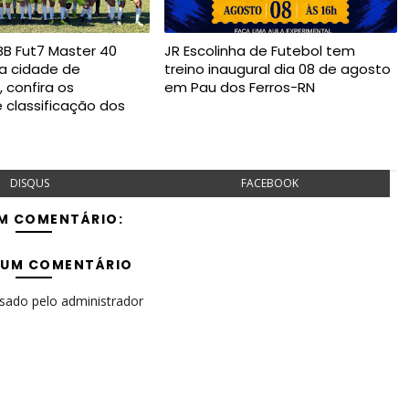
B Fut7 Master 40
JR Escolinha de Futebol tem
na cidade de
treino inaugural dia 08 de agosto
 confira os
em Pau dos Ferros-RN
e classificação dos
DISQUS
FACEBOOK
M COMENTÁRIO:
 UM COMENTÁRIO
isado pelo administrador