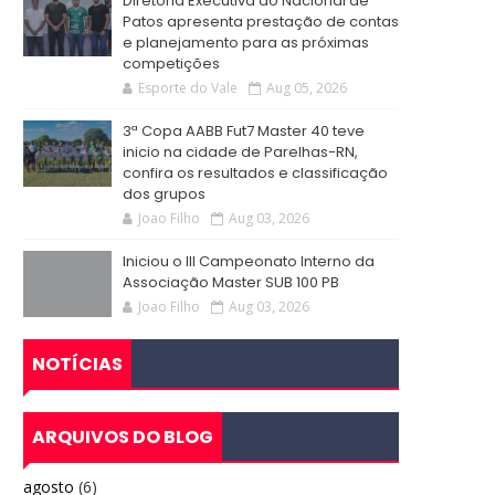
Diretoria Executiva do Nacional de
Patos apresenta prestação de contas
e planejamento para as próximas
competições
Esporte do Vale
Aug 05, 2026
3ª Copa AABB Fut7 Master 40 teve
inicio na cidade de Parelhas-RN,
confira os resultados e classificação
dos grupos
Joao Filho
Aug 03, 2026
Iniciou o III Campeonato Interno da
Associação Master SUB 100 PB
Joao Filho
Aug 03, 2026
NOTÍCIAS
ARQUIVOS DO BLOG
agosto
(6)