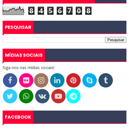
8
4
5
6
7
0
8
PESQUISAR
MÍDIAS SOCIAIS
Siga-nos nas mídias sociais!
FACEBOOK