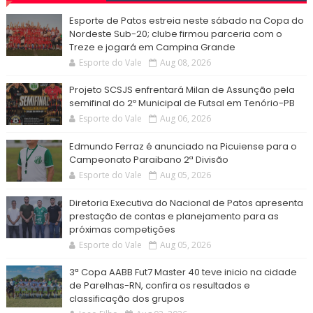
Esporte de Patos estreia neste sábado na Copa do
Nordeste Sub-20; clube firmou parceria com o
Treze e jogará em Campina Grande
Esporte do Vale
Aug 08, 2026
Projeto SCSJS enfrentará Milan de Assunção pela
semifinal do 2º Municipal de Futsal em Tenório-PB
Esporte do Vale
Aug 06, 2026
Edmundo Ferraz é anunciado na Picuiense para o
Campeonato Paraibano 2ª Divisão
Esporte do Vale
Aug 05, 2026
Diretoria Executiva do Nacional de Patos apresenta
prestação de contas e planejamento para as
próximas competições
Esporte do Vale
Aug 05, 2026
3ª Copa AABB Fut7 Master 40 teve inicio na cidade
de Parelhas-RN, confira os resultados e
classificação dos grupos