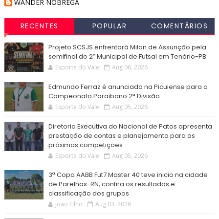
WANDER NOBREGA
RECENTES
POPULAR
COMENTÁRIOS
Projeto SCSJS enfrentará Milan de Assunção pela
semifinal do 2º Municipal de Futsal em Tenório-PB
Esporte do Vale
Aug 06, 2026
Edmundo Ferraz é anunciado na Picuiense para o
Campeonato Paraibano 2ª Divisão
Esporte do Vale
Aug 05, 2026
Diretoria Executiva do Nacional de Patos apresenta
prestação de contas e planejamento para as
próximas competições
Esporte do Vale
Aug 05, 2026
3ª Copa AABB Fut7 Master 40 teve inicio na cidade
de Parelhas-RN, confira os resultados e
classificação dos grupos
Joao Filho
Aug 03, 2026